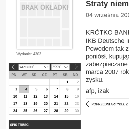
Straty nie
04 września 20
KRÓTKO BANKI 
IKB Deutsche In
Powodem tak zł
Wydanie:
4303
poniósł, kupuj
zabezpieczane
wrzesień
2007
«
»
marca 2007 rok
PN
WT
ŚR
CZ
PT
SB
ND
zysku.
1
2
3
4
5
6
7
8
9
afp, izak
10
11
12
13
14
15
16
17
18
19
20
21
22
23
POPRZEDNI ARTYKUŁ Z
24
25
26
27
28
29
30
SPIS TREŚCI