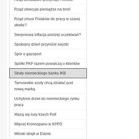
Rząd obiecuje pieniądze na broń
Rząd zmusi Polaków do pracy w szarej
strefie?
Sierpniowa inflacja poniżej oczekiwań?
Spokojny dzień przyniósł zwyżki
Spór o gazoport
Spółki PKP razem powalczą o klientów
Straty niemieckiego banku IKB
Tarnowskie azoty chcą działać pod
nową marką
Uchylone drzwi do niemieckiego rynku
pracy
Ważą się losy trzech Polf
Więcej Kronospanu w KPPD
Włoski strajk w Elanie