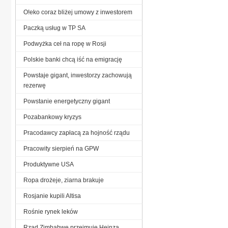
O!eko coraz bliżej umowy z inwestorem
Paczką usług w TP SA
Podwyżka ceł na ropę w Rosji
Polskie banki chcą iść na emigrację
Powstaje gigant, inwestorzy zachowują
rezerwę
Powstanie energetyczny gigant
Pozabankowy kryzys
Pracodawcy zapłacą za hojność rządu
Pracowity sierpień na GPW
Produktywne USA
Ropa drożeje, ziarna brakuje
Rosjanie kupili Altisa
Rośnie rynek leków
Rząd Zimbabwe przejmuje Heinza