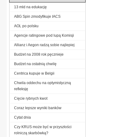
13 mld na edukację
ABG Spin zmodyfikuje IACS
AOL po polsku
Agencje ratingowe pod lupą Komisji
Allianz i Aegon radzą sobie najlepiej
Budżet na 2008 rok pęcznieje
Budżet na ostatnią chwilę
Centrica kupuje w Belgii
Chwila oddechu na optymistyczną
refleksję
Cięcie rybnych kwot
Coraz lepsze wyniki banków
Cytat dnia
Czy KRUS może być w przyszłości
rolniczą skarbówką?