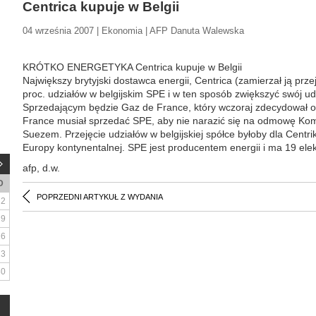
Centrica kupuje w Belgii
04 września 2007 | Ekonomia | AFP Danuta Walewska
KRÓTKO ENERGETYKA Centrica kupuje w Belgii
Największy brytyjski dostawca energii, Centrica (zamierzał ją prz
proc. udziałów w belgijskim SPE i w ten sposób zwiększyć swój udzi
Sprzedającym będzie Gaz de France, który wczoraj zdecydował o
France musiał sprzedać SPE, aby nie narazić się na odmowę Komisj
Suezem. Przejęcie udziałów w belgijskiej spółce byłoby dla Centr
Europy kontynentalnej. SPE jest producentem energii i ma 19 elekt
afp, d.w.
D
POPRZEDNI ARTYKUŁ Z WYDANIA
2
9
16
23
30