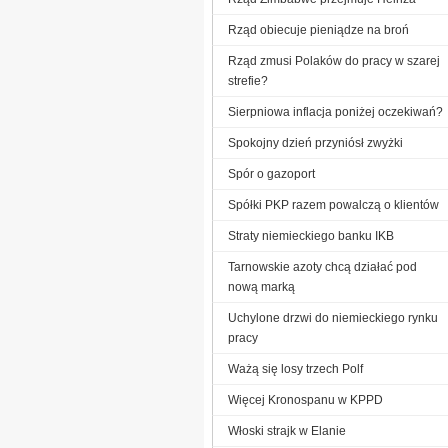
Rząd obiecuje pieniądze na broń
Rząd zmusi Polaków do pracy w szarej
strefie?
Sierpniowa inflacja poniżej oczekiwań?
Spokojny dzień przyniósł zwyżki
Spór o gazoport
Spółki PKP razem powalczą o klientów
Straty niemieckiego banku IKB
Tarnowskie azoty chcą działać pod
nową marką
Uchylone drzwi do niemieckiego rynku
pracy
Ważą się losy trzech Polf
Więcej Kronospanu w KPPD
Włoski strajk w Elanie