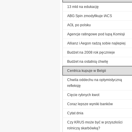
13 mld na edukację
ABG Spin zmodyfikuje IACS
AOL po polsku
Agencje ratingowe pod lupą Komisji
Allianz i Aegon radzą sobie najlepiej
Budżet na 2008 rok pęcznieje
Budżet na ostatnią chwilę
Centrica kupuje w Belgii
Chwila oddechu na optymistyczną
refleksję
Cięcie rybnych kwot
Coraz lepsze wyniki banków
Cytat dnia
Czy KRUS może być w przyszłości
rolniczą skarbówką?