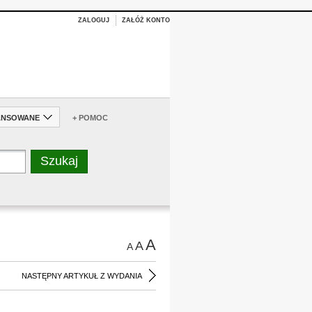
ZALOGUJ
ZAŁÓŻ KONTO
ANSOWANE
+ POMOC
A
A
A
NASTĘPNY ARTYKUŁ Z WYDANIA