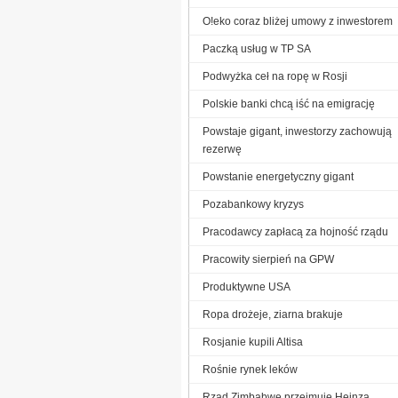
O!eko coraz bliżej umowy z inwestorem
Paczką usług w TP SA
Podwyżka ceł na ropę w Rosji
Polskie banki chcą iść na emigrację
Powstaje gigant, inwestorzy zachowują
rezerwę
Powstanie energetyczny gigant
Pozabankowy kryzys
Pracodawcy zapłacą za hojność rządu
Pracowity sierpień na GPW
Produktywne USA
Ropa drożeje, ziarna brakuje
Rosjanie kupili Altisa
Rośnie rynek leków
Rząd Zimbabwe przejmuje Heinza