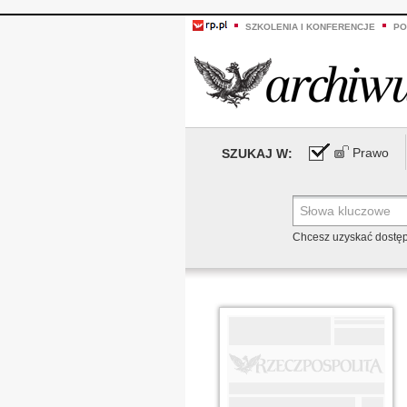
SZKOLENIA I KONFERENCJE
PO
Prawo
SZUKAJ W:
Chcesz uzyskać dostę