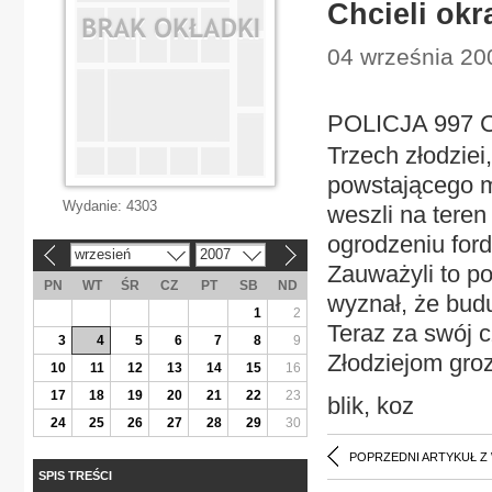
Chcieli okr
04 września 20
POLICJA 997 Ch
Trzech złodziei
powstającego me
Wydanie:
4303
weszli na teren
ogrodzeniu forda
wrzesień
2007
«
»
Zauważyli to po
PN
WT
ŚR
CZ
PT
SB
ND
wyznał, że bud
1
2
Teraz za swój 
3
4
5
6
7
8
9
Złodziejom grozi
10
11
12
13
14
15
16
17
18
19
20
21
22
23
blik, koz
24
25
26
27
28
29
30
POPRZEDNI ARTYKUŁ Z
SPIS TREŚCI