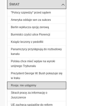
ŚWIAT
"Polscy szpiedzy" przed sądem
Ameryka oddaje sen za sukces
Berlin wyklucza opcję zerową
Burmistrz czyści ulice Florencji
Ksiądz leczony z pedofilii
Panamczycy przystępują do rozbudowy
kanału
Polska chce mieć wpływ na wyroki
unijnego Trybunału
Prezydent George W. Bush pokazuje się
w Iraku
Rosja: nie ustąpimy
Stracił pracę za informację o
Juszczence
UE zachęca sąsiadów do reform