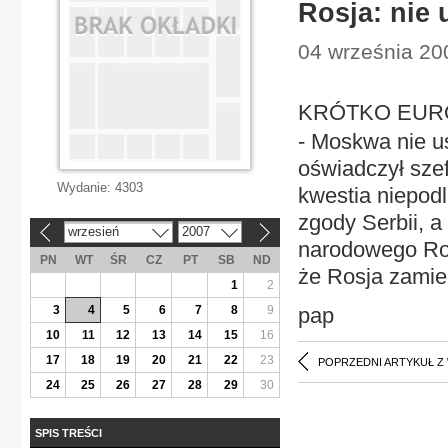
Rosja: nie
04 września 200
KRÓTKO EUROP
- Moskwa nie us
oświadczył szef
Wydanie:
4303
kwestia niepod
zgody Serbii, a
wrzesień
2007
«
»
narodowego Ros
PN
WT
ŚR
CZ
PT
SB
ND
że Rosja zamie
1
2
3
4
5
6
7
8
9
pap
10
11
12
13
14
15
16
17
18
19
20
21
22
23
POPRZEDNI ARTYKUŁ Z
24
25
26
27
28
29
30
SPIS TREŚCI