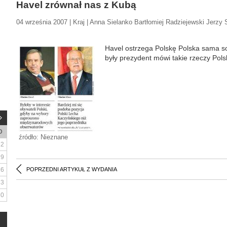
Havel zrównał nas z Kubą
04 września 2007 | Kraj | Anna Sielanko Bartłomiej Radziejewski Jerz
Havel ostrzega Polskę Polska sama so
były prezydent mówi takie rzeczy Pol
D
źródło: Nieznane
2
9
16
POPRZEDNI ARTYKUŁ Z WYDANIA
23
30