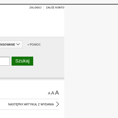
ZALOGUJ
ZAŁÓŻ KONTO
ANSOWANE
+ POMOC
A
A
A
NASTĘPNY ARTYKUŁ Z WYDANIA