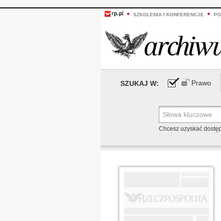
SZKOLENIA I KONFERENCJE
PO
Prawo
SZUKAJ W:
Chcesz uzyskać dostę