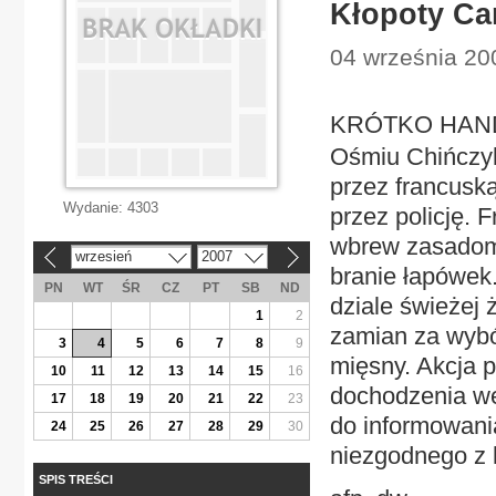
Kłopoty Ca
04 września 20
KRÓTKO HANDEL
Ośmiu Chińczyk
przez francusk
Wydanie:
4303
przez policję. 
wbrew zasadom 
wrzesień
2007
«
»
branie łapówek
PN
WT
ŚR
CZ
PT
SB
ND
dziale świeżej
1
2
zamian za wybó
3
4
5
6
7
8
9
mięsny. Akcja p
10
11
12
13
14
15
16
dochodzenia wew
17
18
19
20
21
22
23
do informowani
24
25
26
27
28
29
30
niezgodnego z 
SPIS TREŚCI