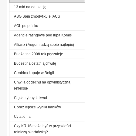
13 mld na edukację
ABG Spin zmodyfikuje IACS
AOL po polsku
Agencje ratingowe pod lupą Komisji
Allianz i Aegon radzą sobie najlepiej
Budżet na 2008 rok pęcznieje
Budżet na ostatnią chwilę
Centrica kupuje w Belgii
Chwila oddechu na optymistyczną
refleksję
Cięcie rybnych kwot
Coraz lepsze wyniki banków
Cytat dnia
Czy KRUS może być w przyszłości
rolniczą skarbówką?