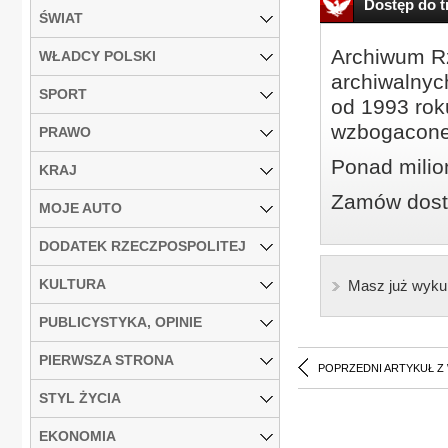
Dostęp do tr
ŚWIAT
Archiwum Rz
WŁADCY POLSKI
archiwalnyc
SPORT
od 1993 roku
wzbogacone
PRAWO
Ponad milio
KRAJ
Zamów dostę
MOJE AUTO
DODATEK RZECZPOSPOLITEJ
KULTURA
Masz już wyku
PUBLICYSTYKA, OPINIE
PIERWSZA STRONA
POPRZEDNI ARTYKUŁ Z
STYL ŻYCIA
EKONOMIA