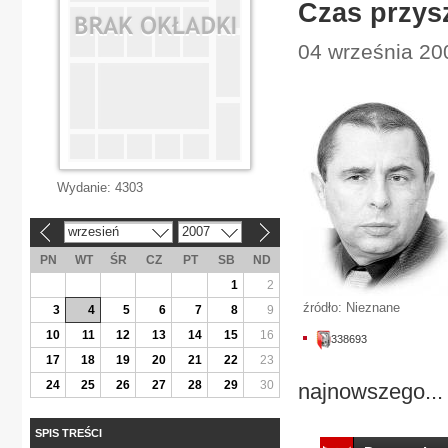
Czas przys
04 września 200
Wydanie:
4303
wrzesień
2007
«
»
PN
WT
ŚR
CZ
PT
SB
ND
1
2
źródło: Nieznane
3
4
5
6
7
8
9
10
11
12
13
14
15
16
338693
17
18
19
20
21
22
23
24
25
26
27
28
29
30
najnowszego...
SPIS TREŚCI