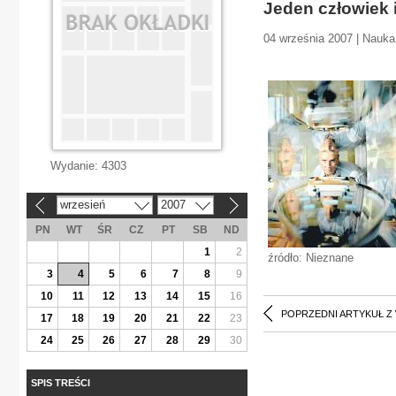
Jeden człowiek 
04 września 2007 | Nauka 
Wydanie:
4303
wrzesień
2007
«
»
PN
WT
ŚR
CZ
PT
SB
ND
1
2
źródło: Nieznane
3
4
5
6
7
8
9
10
11
12
13
14
15
16
POPRZEDNI ARTYKUŁ Z
17
18
19
20
21
22
23
24
25
26
27
28
29
30
SPIS TREŚCI