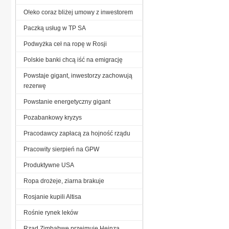
O!eko coraz bliżej umowy z inwestorem
Paczką usług w TP SA
Podwyżka ceł na ropę w Rosji
Polskie banki chcą iść na emigrację
Powstaje gigant, inwestorzy zachowują
rezerwę
Powstanie energetyczny gigant
Pozabankowy kryzys
Pracodawcy zapłacą za hojność rządu
Pracowity sierpień na GPW
Produktywne USA
Ropa drożeje, ziarna brakuje
Rosjanie kupili Altisa
Rośnie rynek leków
Rząd Zimbabwe przejmuje Heinza