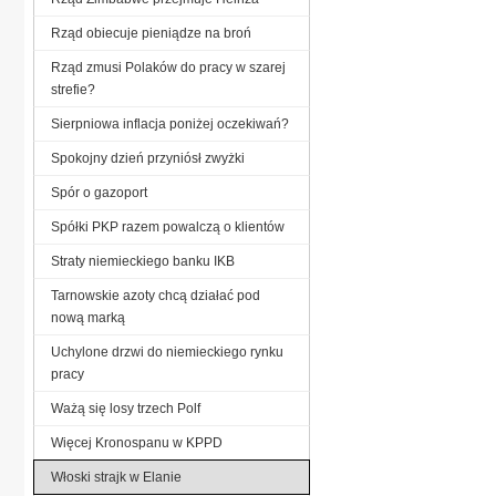
Rząd obiecuje pieniądze na broń
Rząd zmusi Polaków do pracy w szarej
strefie?
Sierpniowa inflacja poniżej oczekiwań?
Spokojny dzień przyniósł zwyżki
Spór o gazoport
Spółki PKP razem powalczą o klientów
Straty niemieckiego banku IKB
Tarnowskie azoty chcą działać pod
nową marką
Uchylone drzwi do niemieckiego rynku
pracy
Ważą się losy trzech Polf
Więcej Kronospanu w KPPD
Włoski strajk w Elanie