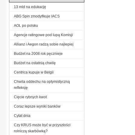
13 mld na edukację
ABG Spin zmodyfikuje IACS
AOL po polsku
Agencje ratingowe pod lupą Komisji
Allianz i Aegon radzą sobie najlepiej
Budżet na 2008 rok pęcznieje
Budżet na ostatnią chwilę
Centrica kupuje w Belgii
Chwila oddechu na optymistyczną
refleksję
Cięcie rybnych kwot
Coraz lepsze wyniki banków
Cytat dnia
Czy KRUS może być w przyszłości
rolniczą skarbówką?