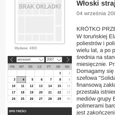
Włoski stra
04 września 20
KRÓTKO PRZEMY
W toruńskiej E
poliestrów i po
Wydanie:
4303
wielu lat, a po
średnia na stan
wrzesień
2007
«
»
miesięcznie. Pr
PN
WT
ŚR
CZ
PT
SB
ND
Domagamy się p
1
2
szefowa "Solida
3
4
5
6
7
8
9
finansową zakł
10
11
12
13
14
15
16
przestała istni
17
18
19
20
21
22
23
mediów grupy B
24
25
26
27
28
29
30
polimerami bar
jest zakończeni
SPIS TREŚCI