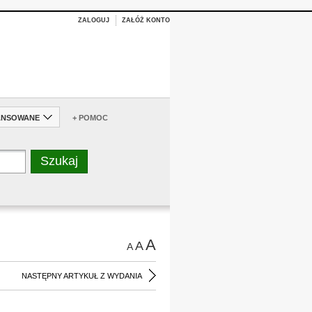
ZALOGUJ
ZAŁÓŻ KONTO
ANSOWANE
+ POMOC
A
A
A
NASTĘPNY ARTYKUŁ Z WYDANIA