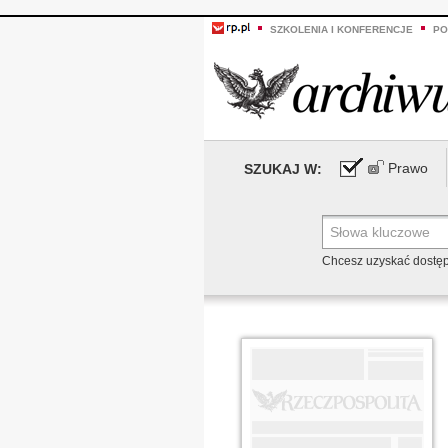
SZKOLENIA I KONFERENCJE
PO
Prawo
SZUKAJ W:
Chcesz uzyskać dostę