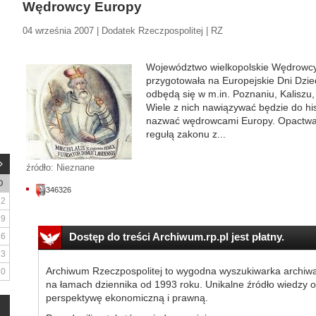
Wędrowcy Europy
04 września 2007 | Dodatek Rzeczpospolitej | RZ
Województwo wielkopolskie Wędrowcy
przygotowała na Europejskie Dni Dzied
odbędą się w m.in. Poznaniu, Kaliszu,
Wiele z nich nawiązywać będzie do his
nazwać wędrowcami Europy. Opactwa 
regułą zakonu z...
źródło: Nieznane
D
346326
2
9
Dostęp do treści Archiwum.rp.pl jest płatny.
16
23
Archiwum Rzeczpospolitej to wygodna wyszukiwarka archiw
30
na łamach dziennika od 1993 roku. Unikalne źródło wiedzy o
perspektywę ekonomiczną i prawną.