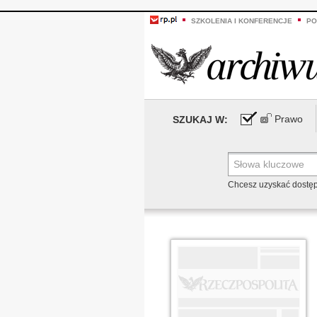
SZKOLENIA I KONFERENCJE
PO
Prawo
SZUKAJ W:
Chcesz uzyskać dostę