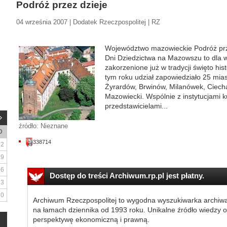
Podróż przez dzieje
04 września 2007 | Dodatek Rzeczpospolitej | RZ
Województwo mazowieckie Podróż prz
Dni Dziedzictwa na Mazowszu to dla 
zakorzenione już w tradycji święto hist
tym roku udział zapowiedziało 25 mia
Żyrardów, Brwinów, Milanówek, Ciech
Mazowiecki. Wspólnie z instytucjami k
przedstawicielami...
źródło: Nieznane
D
338714
2
9
16
Dostęp do treści Archiwum.rp.pl jest płatny.
23
30
Archiwum Rzeczpospolitej to wygodna wyszukiwarka archiw
na łamach dziennika od 1993 roku. Unikalne źródło wiedzy o
perspektywę ekonomiczną i prawną.