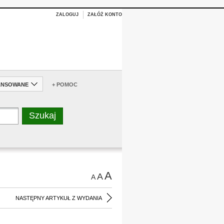
ZALOGUJ
ZAŁÓŻ KONTO
ANSOWANE
+ POMOC
A
A
A
NASTĘPNY ARTYKUŁ Z WYDANIA