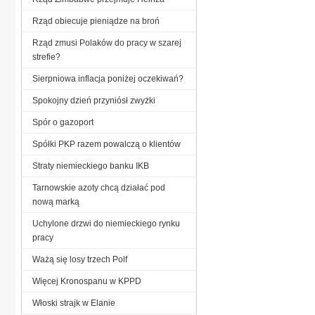
Rząd obiecuje pieniądze na broń
Rząd zmusi Polaków do pracy w szarej
strefie?
Sierpniowa inflacja poniżej oczekiwań?
Spokojny dzień przyniósł zwyżki
Spór o gazoport
Spółki PKP razem powalczą o klientów
Straty niemieckiego banku IKB
Tarnowskie azoty chcą działać pod
nową marką
Uchylone drzwi do niemieckiego rynku
pracy
Ważą się losy trzech Polf
Więcej Kronospanu w KPPD
Włoski strajk w Elanie