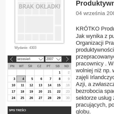
Produktyw
04 września 20
KRÓTKO Prod
Jak wynika z p
Organizacji Pra
Wydanie:
4303
produktywności
przepracowanyc
wrzesień
2007
«
»
pracownicy . W
PN
WT
ŚR
CZ
PT
SB
ND
wolniej niż np. 
1
2
zajęli Irlandcz
3
4
5
6
7
8
9
Azji, a zwłasz
10
11
12
13
14
15
16
bezrobocia spad
17
18
19
20
21
22
23
sektorze usług 
24
25
26
27
28
29
30
pracujących, po
globu.
SPIS TREŚCI