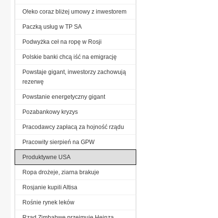
O!eko coraz bliżej umowy z inwestorem
Paczką usług w TP SA
Podwyżka ceł na ropę w Rosji
Polskie banki chcą iść na emigrację
Powstaje gigant, inwestorzy zachowują
rezerwę
Powstanie energetyczny gigant
Pozabankowy kryzys
Pracodawcy zapłacą za hojność rządu
Pracowity sierpień na GPW
Produktywne USA
Ropa drożeje, ziarna brakuje
Rosjanie kupili Altisa
Rośnie rynek leków
Rząd Zimbabwe przejmuje Heinza