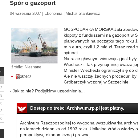
Spór o gazoport
04 września 2007 | Ekonomia | Michał Stankiewicz
GOSPODARKA MORSKA Jaki zbudować 
kłopoty z funduszami na gazoport w Ś
planowanych na początku tego roku 
mln euro, czyli 1,2 mld zł. Teraz rząd 
sytuacji.
Na razie głównym winowajcą jest były 
Wiechecki. Tak przynajmniej uważa j
źródło: Nieznane
Minister Wiechecki ograniczył się do d
Ale nie wszczął żadnych procedur, by 
350192
D
Gróbarczyk wczoraj w Szczecinie.
2
- Jak to nie? Podjęliśmy uzgodnienia...
9
16
Dostęp do treści Archiwum.rp.pl jest płatny.
23
30
Archiwum Rzeczpospolitej to wygodna wyszukiwarka archiw
na łamach dziennika od 1993 roku. Unikalne źródło wiedzy o
perspektywę ekonomiczną i prawną.