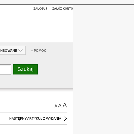
ZALOGUJ
ZAŁÓŻ KONTO
ANSOWANE
+ POMOC
A
A
A
NASTĘPNY ARTYKUŁ Z WYDANIA