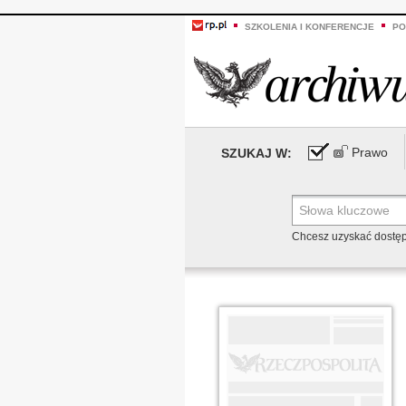
SZKOLENIA I KONFERENCJE
PO
Prawo
SZUKAJ W:
Chcesz uzyskać dostę