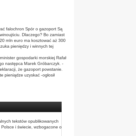
falochron Spór o gazoport Są
winoujściu. Dlaczego? Bo zamiast
120 mln euro ma kosztować aż 300
szuka pieniędzy i winnych tej
minister gospodarki morskiej Rafał
ego następca Marek Gróbarczyk. -
eklaracji, że gazoport powstanie.
te pieniądze uzyskać -ogłosił
alnych tekstów opublikowanych
 Polsce i świecie, wzbogacone o