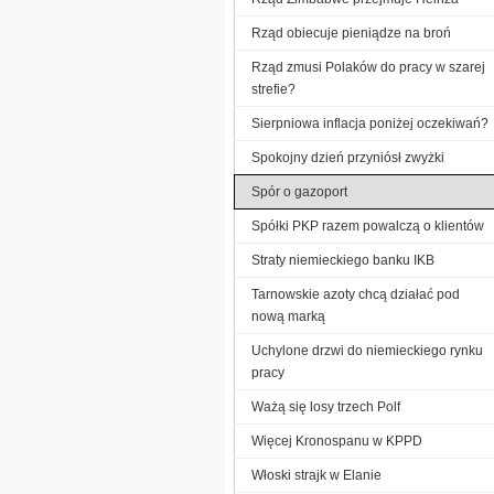
Rząd obiecuje pieniądze na broń
Rząd zmusi Polaków do pracy w szarej
strefie?
Sierpniowa inflacja poniżej oczekiwań?
Spokojny dzień przyniósł zwyżki
Spór o gazoport
Spółki PKP razem powalczą o klientów
Straty niemieckiego banku IKB
Tarnowskie azoty chcą działać pod
nową marką
Uchylone drzwi do niemieckiego rynku
pracy
Ważą się losy trzech Polf
Więcej Kronospanu w KPPD
Włoski strajk w Elanie