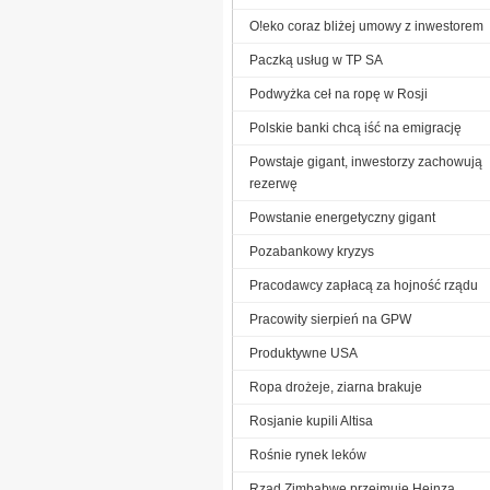
O!eko coraz bliżej umowy z inwestorem
Paczką usług w TP SA
Podwyżka ceł na ropę w Rosji
Polskie banki chcą iść na emigrację
Powstaje gigant, inwestorzy zachowują
rezerwę
Powstanie energetyczny gigant
Pozabankowy kryzys
Pracodawcy zapłacą za hojność rządu
Pracowity sierpień na GPW
Produktywne USA
Ropa drożeje, ziarna brakuje
Rosjanie kupili Altisa
Rośnie rynek leków
Rząd Zimbabwe przejmuje Heinza