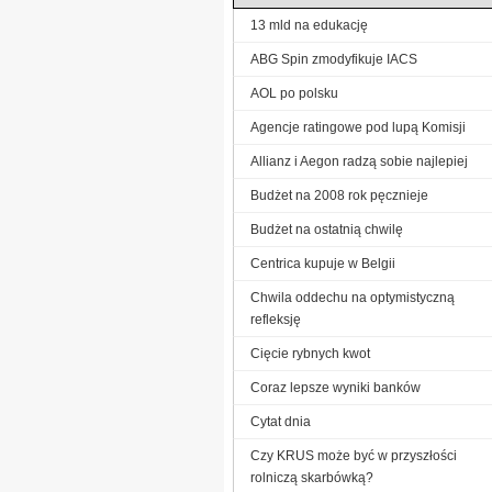
13 mld na edukację
ABG Spin zmodyfikuje IACS
AOL po polsku
Agencje ratingowe pod lupą Komisji
Allianz i Aegon radzą sobie najlepiej
Budżet na 2008 rok pęcznieje
Budżet na ostatnią chwilę
Centrica kupuje w Belgii
Chwila oddechu na optymistyczną
refleksję
Cięcie rybnych kwot
Coraz lepsze wyniki banków
Cytat dnia
Czy KRUS może być w przyszłości
rolniczą skarbówką?