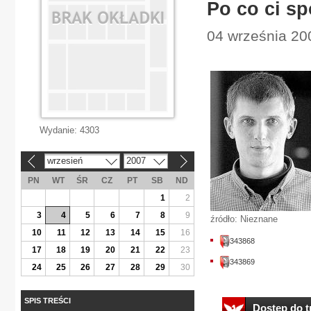
Po co ci sp
04 września 20
Wydanie:
4303
wrzesień
2007
«
»
PN
WT
ŚR
CZ
PT
SB
ND
1
2
3
4
5
6
7
8
9
źródło: Nieznane
10
11
12
13
14
15
16
343868
17
18
19
20
21
22
23
343869
24
25
26
27
28
29
30
SPIS TREŚCI
Dostęp do tr