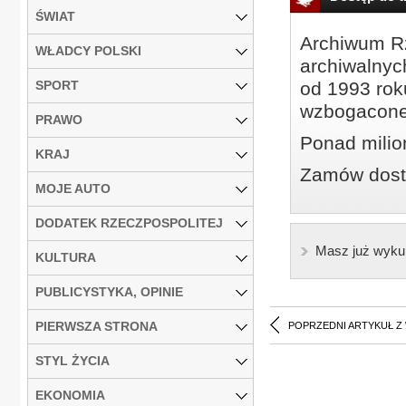
ŚWIAT
Archiwum Rz
WŁADCY POLSKI
archiwalnyc
SPORT
od 1993 roku
wzbogacone
PRAWO
Ponad milio
KRAJ
Zamów dostę
MOJE AUTO
DODATEK RZECZPOSPOLITEJ
Masz już wyku
KULTURA
PUBLICYSTYKA, OPINIE
PIERWSZA STRONA
POPRZEDNI ARTYKUŁ Z
STYL ŻYCIA
EKONOMIA