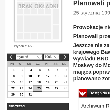
Planowali 
25 stycznia 199
Prowokacje ni
Planowali prz
Jeszcze nie z
Wydanie:
656
krajowego Bawa
styczeń
1996
wywiadu BND w
«
»
PN
WT
ŚR
CZ
PT
SB
ND
Moskwy do Mon
1
2
3
4
5
6
7
mająca poprawi
8
9
10
11
12
13
14
planowano zo
15
16
17
18
19
20
21
22
23
24
25
26
27
28
Dostęp do tr
29
30
31
Archiwum Rz
SPIS TREŚCI