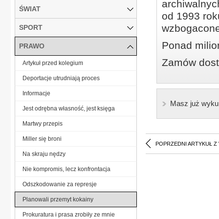
archiwalnyc
ŚWIAT
od 1993 roku
wzbogacone
SPORT
Ponad milio
PRAWO
Zamów dostę
Artykuł przed kolegium
Deportacje utrudniają proces
Informacje
Masz już wyku
Jest odrębna własność, jest księga
Martwy przepis
Miller się broni
POPRZEDNI ARTYKUŁ Z
Na skraju nędzy
Nie kompromis, lecz konfrontacja
Odszkodowanie za represje
Planowali przemyt kokainy
Prokuratura i prasa zrobiły ze mnie