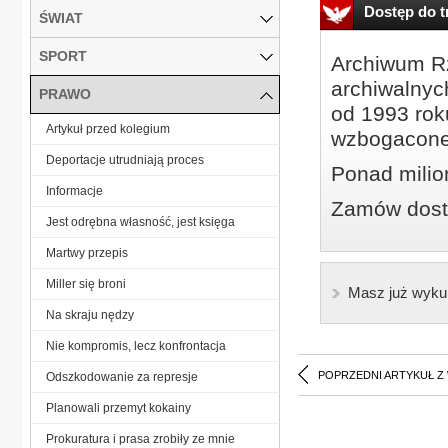
Dostęp do tr
ŚWIAT
SPORT
Archiwum Rz
archiwalnyc
PRAWO
od 1993 roku
Artykuł przed kolegium
wzbogacone
Deportacje utrudniają proces
Ponad milio
Informacje
Zamów dostę
Jest odrębna własność, jest księga
Martwy przepis
Miller się broni
Masz już wyku
Na skraju nędzy
Nie kompromis, lecz konfrontacja
POPRZEDNI ARTYKUŁ Z
Odszkodowanie za represje
Planowali przemyt kokainy
Prokuratura i prasa zrobiły ze mnie