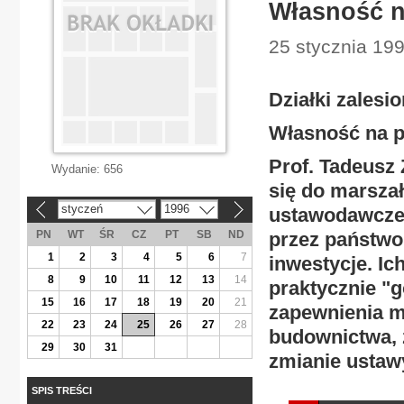
Własność n
25 stycznia 199
Działki zalesi
Własność na p
Prof. Tadeusz 
Wydanie:
656
się do marszał
styczeń
1996
ustawodawczej
«
»
PN
WT
ŚR
CZ
PT
SB
ND
przez państwo
1
2
3
4
5
6
7
inwestycje. Ich
8
9
10
11
12
13
14
praktycznie "g
15
16
17
18
19
20
21
zapewnienia mi
22
23
24
25
26
27
28
budownictwa, 
29
30
31
zmianie ustaw
SPIS TREŚCI