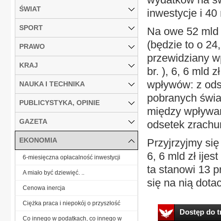
ŚWIAT
inwestycje i 40
SPORT
Na owe 52 mld
(będzie to o 24
PRAWO
przewidziany wp
KRAJ
br. ), 6, 6 mld 
wpływów: z odse
NAUKA I TECHNIKA
pobranych świa
PUBLICYSTYKA, OPINIE
między wpływam
GAZETA
odsetek zrachu
EKONOMIA
Przyjrzyjmy się
6, 6 mld zł ije
6-miesięczna opłacalność inwestycji
ta stanowi 13 
A miało być dziewięć. ..
się na nią dotac
Cenowa inercja
Ciężka praca i niepokój o przyszłość
Dostęp do tr
Co innego w podatkach, co innego w