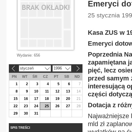
Emeryci do
25 stycznia 199
Kasa ZUS w 1
Emeryci dotow
Poprzednia Na
Wydanie:
656
zapamiętana ja
styczeń
1996
pięć, lecz osie
«
»
PN
WT
ŚR
CZ
PT
SB
ND
przed samym z
1
2
3
4
5
6
7
interesującą o
8
9
10
11
12
13
14
części dotycz
15
16
17
18
19
20
21
Dotacja z róż
22
23
24
25
26
27
28
29
30
31
Najważniejsze l
mld zł zaplano
SPIS TREŚCI
wydatków na św