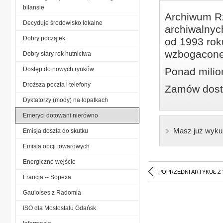
bilansie
Archiwum Rz
Decyduje środowisko lokalne
archiwalnyc
Dobry początek
od 1993 roku
wzbogacone
Dobry stary rok hutnictwa
Dostęp do nowych rynków
Ponad milio
Droższa poczta i telefony
Zamów dostę
Dyktatorzy (mody) na łopatkach
Emeryci dotowani nierówno
Masz już wyku
Emisja doszła do skutku
Emisja opcji towarowych
Energiczne wejście
POPRZEDNI ARTYKUŁ Z
Francja -- Sopexa
Gauloises z Radomia
ISO dla Mostostalu Gdańsk