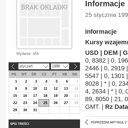
Informacje
25 stycznia 19
Informacje
Kursy wzajemne
USD | DEM | G
Wydanie:
656
0, 8382 | 0, 196
styczeń
1996
2446 | 0, 2919 
«
»
PN
WT
ŚR
CZ
PT
SB
ND
5547 | 0, 1301 
1
2
3
4
5
6
7
8028 | * | 0, 2
8
9
10
11
12
13
14
4, 2634 | * | 0
15
16
17
18
19
20
21
89, 8050 | 21, 
22
23
24
25
26
27
28
GMT. |
Rz Data
29
30
31
POPRZEDNI ARTYKUŁ Z
SPIS TREŚCI