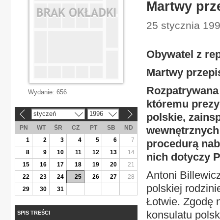
Martwy prz
25 stycznia 199
Obywatel z rep
Martwy przepi
Rozpatrywana 
Wydanie:
656
któremu prezy
styczeń
1996
polskie, zain
«
»
PN
WT
ŚR
CZ
PT
SB
ND
wewnętrznych 
1
2
3
4
5
6
7
procedurą nab
8
9
10
11
12
13
14
nich dotyczy 
15
16
17
18
19
20
21
Antoni Billewi
22
23
24
25
26
27
28
polskiej rodzin
29
30
31
Łotwie. Zgodę 
konsulatu polsk
SPIS TREŚCI