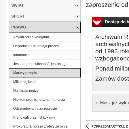
zaproszenie od 
ŚWIAT
SPORT
Dostęp do tr
PRAWO
Archiwum Rz
Artykuł przed kolegium
archiwalnyc
Deportacje utrudniają proces
od 1993 roku
Informacje
wzbogacone
Jest odrębna własność, jest księga
Ponad milio
Martwy przepis
Zamów dostę
Miller się broni
Na skraju nędzy
Nie kompromis, lecz konfrontacja
Masz już wyku
Odszkodowanie za represje
Planowali przemyt kokainy
Prokuratura i prasa zrobiły ze mnie
POPRZEDNI ARTYKUŁ Z