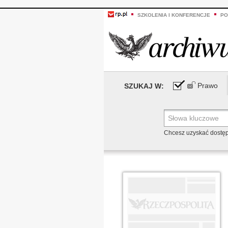
SZKOLENIA I KONFERENCJE
PO
Prawo
SZUKAJ W:
Chcesz uzyskać dostę