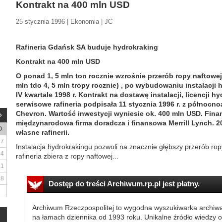
Kontrakt na 400 mln USD
25 stycznia 1996 | Ekonomia | JC
Rafineria Gdańsk SA buduje hydrokraking
Kontrakt na 400 mln USD
O ponad 1, 5 mln ton rocznie wzrośnie przerób ropy naftowej 
mln tdo 4, 5 mln tropy rocznie) , po wybudowaniu instalacji
IV kwartale 1998 r. Kontrakt na dostawę instalacji, licencji h
serwisowe rafineria podpisała 11 stycznia 1996 r. z półno
Chevron. Wartość inwestycji wyniesie ok. 400 mln USD. Fin
międzynarodowa firma doradcza i finansowa Merrill Lynch. 2
D
własne rafinerii.
7
Instalacja hydrokrakingu pozwoli na znacznie głębszy przerób ropy
14
rafineria zbiera z ropy naftowej...
21
28
Dostęp do treści Archiwum.rp.pl jest płatny.
Archiwum Rzeczpospolitej to wygodna wyszukiwarka archiw
na łamach dziennika od 1993 roku. Unikalne źródło wiedzy o