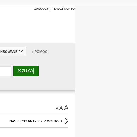
ZALOGUJ
ZAŁÓŻ KONTO
ANSOWANE
+ POMOC
A
A
A
NASTĘPNY ARTYKUŁ Z WYDANIA