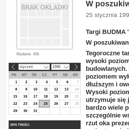
W poszuki
25 stycznia 199
Targi BUDMA '
W poszukiwan
Tegoroczne ta
Wydanie:
656
wysoki poziom
styczeń
1996
budowlanych. T
«
»
PN
WT
ŚR
CZ
PT
SB
ND
poziomem wyko
1
2
3
4
5
6
7
dłuższym i ow
8
9
10
11
12
13
14
Wysoki poziom
15
16
17
18
19
20
21
utrzymuje się 
22
23
24
25
26
27
28
bardzo wiele p
29
30
31
szczególnie w
rzut oka preze
SPIS TREŚCI