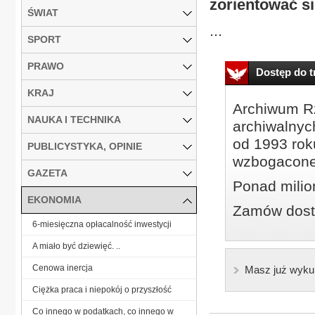
zorientować si
ŚWIAT
...
SPORT
PRAWO
Dostęp do tr
KRAJ
Archiwum Rz
NAUKA I TECHNIKA
archiwalnyc
od 1993 roku
PUBLICYSTYKA, OPINIE
wzbogacone
GAZETA
Ponad milio
EKONOMIA
Zamów dostę
6-miesięczna opłacalność inwestycji
A miało być dziewięć. ..
Cenowa inercja
Masz już wyku
Ciężka praca i niepokój o przyszłość
Co innego w podatkach, co innego w