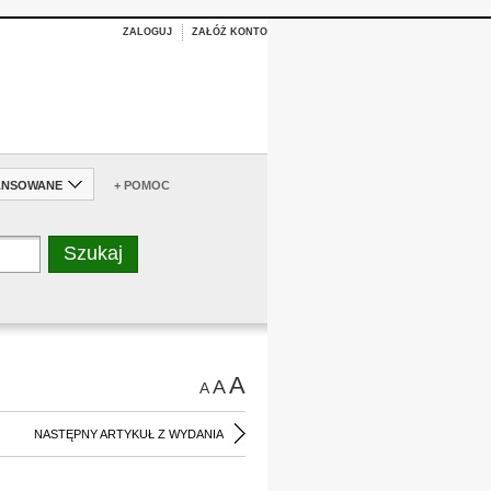
ZALOGUJ
ZAŁÓŻ KONTO
ANSOWANE
+ POMOC
A
A
A
NASTĘPNY ARTYKUŁ Z WYDANIA