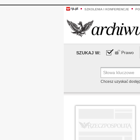
SZKOLENIA I KONFERENCJE
PO
Prawo
SZUKAJ W:
Chcesz uzyskać dostę