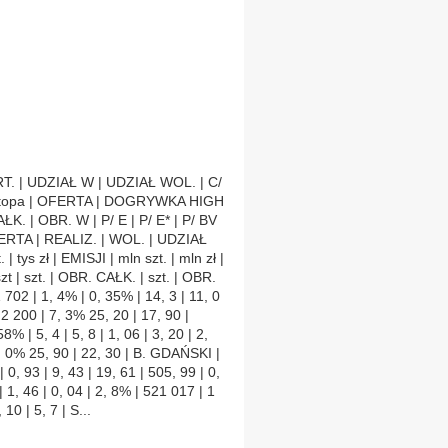
T. | UDZIAŁ W | UDZIAŁ WOL. | C/
a | Stopa | OFERTA | DOGRYWKA HIGH
 | OBR. W | P/ E | P/ E* | P/ BV
 OFERTA | REALIZ. | WOL. | UDZIAŁ
tys zł | EMISJI | mln szt. | mln zł |
t | szt. | OBR. CAŁK. | szt. | OBR.
702 | 1, 4% | 0, 35% | 14, 3 | 11, 0
| 2 200 | 7, 3% 25, 20 | 17, 90 |
% | 5, 4 | 5, 8 | 1, 06 | 3, 20 | 2,
 0, 0% 25, 90 | 22, 30 | B. GDAŃSKI |
| 0, 93 | 9, 43 | 19, 61 | 505, 99 | 0,
| 1, 46 | 0, 04 | 2, 8% | 521 017 | 1
 10 | 5, 7 | S...