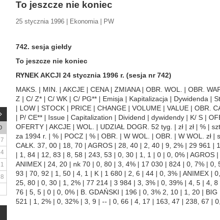
To jeszcze nie koniec
25 stycznia 1996 | Ekonomia | PW
742. sesja giełdy
To jeszcze nie koniec
RYNEK AKCJI 24 stycznia 1996 r. (sesja nr 742)
MAKS. | MIN. | AKCJE | CENA | ZMIANA | OBR. WOL. | OBR. WAR
Z | C/ Z* | C/ WK | C/ PG** | Emisja | Kapitalizacja | Dywidend
| LOW | STOCK | PRICE | CHANGE | VOLUME | VALUE | OBR. CAŁK.
| P/ CE** | Issue | Capitalization | Dividend | dywidendy | K/ S |
OFERTY | AKCJE | WOL. | UDZIAŁ DOGR. 52 tyg. | zł | zł | % | szt. | 
D
za 1994 r. | % | POCZ | % | OBR. | W WOL. | OBR. | W WOL. zł | sz
7
CAŁK. 37, 00 | 18, 70 | AGROS | 28, 40 | 2, 40 | 9, 2% | 29 961 | 1 
14
| 1, 84 | 12, 83 | 8, 58 | 243, 53 | 0, 30 | 1, 1 | 0 | 0, 0% | AGROS 
ANIMEX | 24, 20 | nk 70 | 0, 80 | 3, 4% | 17 030 | 824 | 0, 7% | 0, 58
21
93 | 70, 92 | 1, 50 | 4, 1 | K | 1 680 | 2, 6 | 44 | 0, 3% | ANIMEX |
28
25, 80 | 0, 30 | 1, 2% | 77 214 | 3 984 | 3, 3% | 0, 39% | 4, 5 | 4, 8 
76 | 5, 5 | 0 | 0, 0% | B. GDAŃSKI | 196 | 0, 3% 2, 10 | 1, 20 | BIG 
521 | 1, 2% | 0, 32% | 3, 9 | -- | 0, 66 | 4, 17 | 163, 47 | 238, 67 | 0,