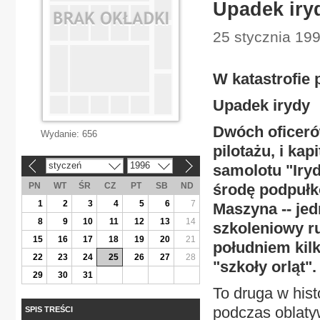
Upadek iry
25 stycznia 199
W katastrofie
Upadek irydy
Dwóch oficeró
Wydanie:
656
pilotażu, i kap
styczeń
1996
samolotu "Iry
«
»
PN
WT
ŚR
CZ
PT
SB
ND
środę podpułk
1
2
3
4
5
6
7
Maszyna -- jed
8
9
10
11
12
13
14
szkoleniowy ru
15
16
17
18
19
20
21
południem kilk
22
23
24
25
26
27
28
"szkoły orląt".
29
30
31
To druga w hist
podczas oblatyw
SPIS TREŚCI