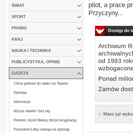
pilot, a prace 
ŚWIAT
Przyczyny...
SPORT
PRAWO
Dostęp do tr
KRAJ
Archiwum Rz
NAUKA I TECHNIKA
archiwalnyc
od 1993 roku
PUBLICYSTYKA, OPINIE
wzbogacone
GAZETA
Ponad milio
Chiny gotowe do ataku na Tajwan
Zamów dostę
Dymisja
Informacje
Niższe stawki i bez ulg
Masz już wyku
Premier Józef Oleksy złożył rezygnację
Prezydent Litwy nalega na dymisję