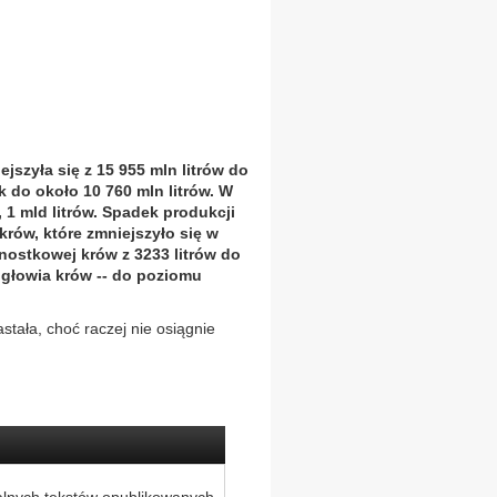
szyła się z 15 955 mln litrów do
k do około 10 760 mln litrów. W
 1 mld litrów. Spadek produkcji
rów, które zmniejszyło się w
dnostkowej krów z 3233 litrów do
ogłowia krów -- do poziomu
stała, choć raczej nie osiągnie