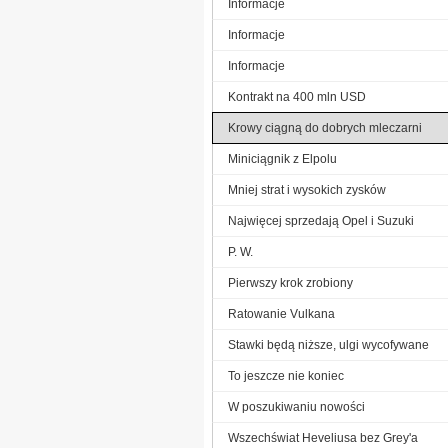
Informacje
Informacje
Informacje
Kontrakt na 400 mln USD
Krowy ciągną do dobrych mleczarni
Miniciągnik z Elpolu
Mniej strat i wysokich zysków
Najwięcej sprzedają Opel i Suzuki
P. W.
Pierwszy krok zrobiony
Ratowanie Vulkana
Stawki będą niższe, ulgi wycofywane
To jeszcze nie koniec
W poszukiwaniu nowości
Wszechświat Heveliusa bez Grey'a