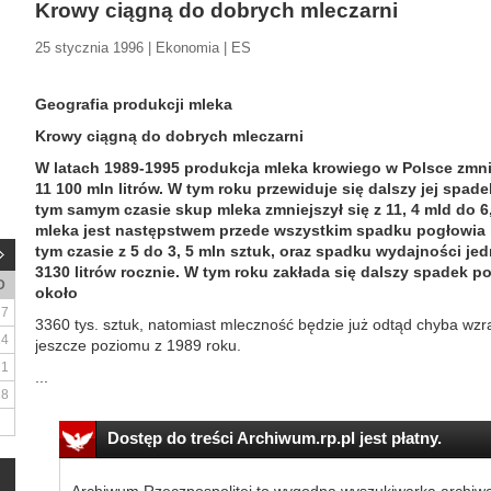
Krowy ciągną do dobrych mleczarni
25 stycznia 1996 | Ekonomia | ES
Geografia produkcji mleka
Krowy ciągną do dobrych mleczarni
W latach 1989-1995 produkcja mleka krowiego w Polsce zmniej
11 100 mln litrów. W tym roku przewiduje się dalszy jej spade
tym samym czasie skup mleka zmniejszył się z 11, 4 mld do 6,
mleka jest następstwem przede wszystkim spadku pogłowia k
tym czasie z 5 do 3, 5 mln sztuk, oraz spadku wydajności je
3130 litrów rocznie. W tym roku zakłada się dalszy spadek p
D
około
7
3360 tys. sztuk, natomiast mleczność będzie już odtąd chyba wzra
14
jeszcze poziomu z 1989 roku.
21
...
28
Dostęp do treści Archiwum.rp.pl jest płatny.