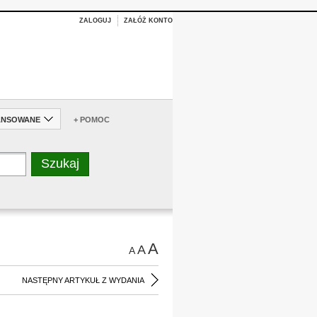
ZALOGUJ
ZAŁÓŻ KONTO
ANSOWANE
+ POMOC
A
A
A
NASTĘPNY ARTYKUŁ Z WYDANIA