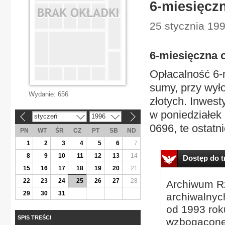
6-miesięczn
25 stycznia 199
6-miesięczna o
Opłacalność 6-
sumy, przy wył
Wydanie:
656
złotych. Inwesty
w poniedziałek 
styczeń
1996
«
»
0696, te ostatni
PN
WT
ŚR
CZ
PT
SB
ND
1
2
3
4
5
6
7
8
9
10
11
12
13
14
Dostęp do tr
15
16
17
18
19
20
21
22
23
24
25
26
27
28
Archiwum Rz
29
30
31
archiwalnyc
od 1993 roku
SPIS TREŚCI
wzbogacone