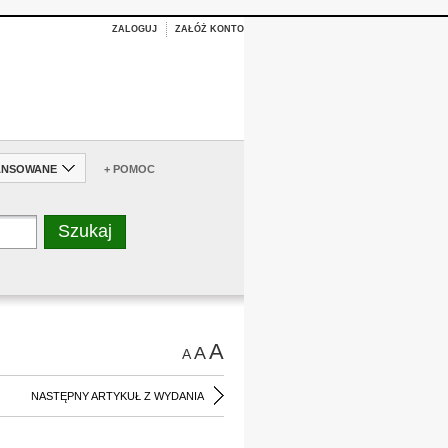
ZALOGUJ
ZAŁÓŻ KONTO
ANSOWANE
+ POMOC
A
A
A
NASTĘPNY ARTYKUŁ Z WYDANIA