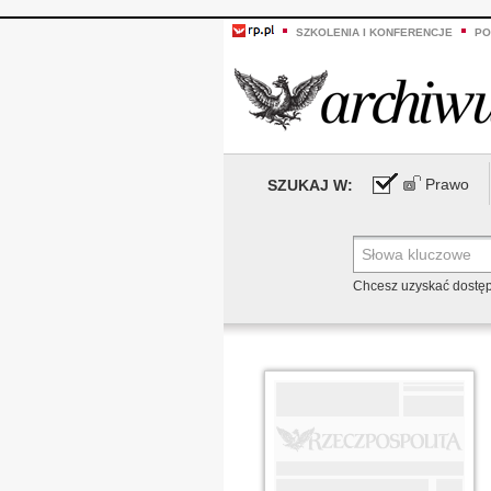
SZKOLENIA I KONFERENCJE
PO
Prawo
SZUKAJ W:
Chcesz uzyskać dostę