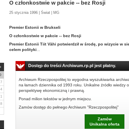
O członkostwie w pakcie -- bez Rosji
25 stycznia 1996 | Świat | MG
Premier Estonii w Brukseli
O członkostwie w pakcie -- bez Rosji
Premier Estonii Tiit Vähi potwierdził w środę, po wizycie w 
celem polityki
...
Dostęp do treści Archiwum.rp.pl jest płatny.
D
Archiwum Rzeczpospolitej to wygodna wyszukiwarka archiw
7
na łamach dziennika od 1993 roku. Unikalne źródło wiedzy o
14
perspektywę ekonomiczną i prawną.
21
Ponad milion tekstów w jednym miejscu.
28
Zamów dostęp do pełnego Archiwum "Rzeczpospolitej"
Zamów
Unikalna oferta