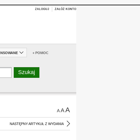
ZALOGUJ
ZAŁÓŻ KONTO
ANSOWANE
+ POMOC
A
A
A
NASTĘPNY ARTYKUŁ Z WYDANIA