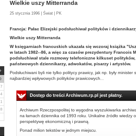
Wielkie uszy Mitterranda
25 stycznia 1996 | Świat | PK
Francja: Pałac Elizejski podsłuchiwał polityków i dziennikarz
Wielkie uszy Mitterranda
W księgarniach francuskich ukazała się wczoraj książka "Usz
w latach 1982--86, a więc za czasów prezydentury Francois Mi
podsłuchiwał stale rozmowy telefoniczne kilkuset polityków
państwowych dziennikarzy, adwokatów, pisarzy i artystów.
Podsłuchiwani byli nie tylko politycy prawicy, jak np. były ministe
najbardziej wpływowych polityków prawicowych...
D
7
14
Dostęp do treści Archiwum.rp.pl jest płatny.
21
28
Archiwum Rzeczpospolitej to wygodna wyszukiwarka archiw
na łamach dziennika od 1993 roku. Unikalne źródło wiedzy o
perspektywę ekonomiczną i prawną.
Ponad milion tekstów w jednym miejscu.