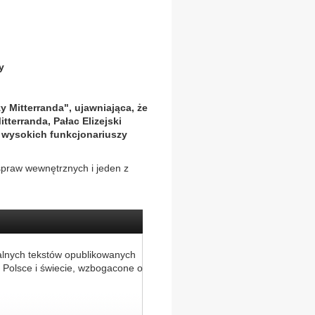
y
y Mitterranda", ujawniająca, że
tterranda, Pałac Elizejski
, wysokich funkcjonariuszy
r spraw wewnętrznych i jeden z
alnych tekstów opublikowanych
 Polsce i świecie, wzbogacone o