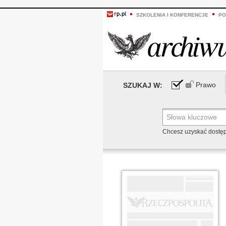
SZKOLENIA I KONFERENCJE
PO
Prawo
SZUKAJ W:
Chcesz uzyskać dostę