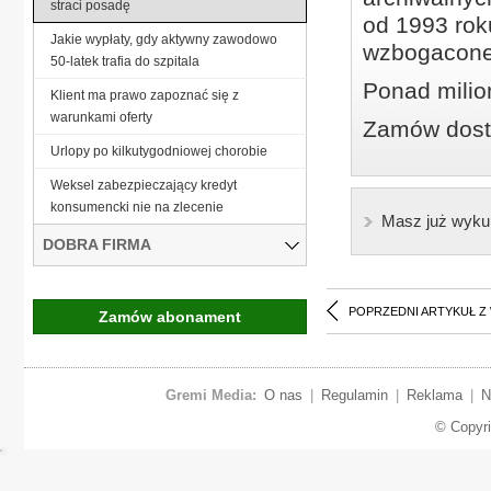
straci posadę
od 1993 roku
Jakie wypłaty, gdy aktywny zawodowo
wzbogacone
50-latek trafia do szpitala
Ponad milio
Klient ma prawo zapoznać się z
warunkami oferty
Zamów dostę
Urlopy po kilkutygodniowej chorobie
Weksel zabezpieczający kredyt
konsumencki nie na zlecenie
Masz już wyku
DOBRA FIRMA
POPRZEDNI ARTYKUŁ Z
Zamów abonament
Gremi Media:
O nas
|
Regulamin
|
Reklama
|
N
© Copyr