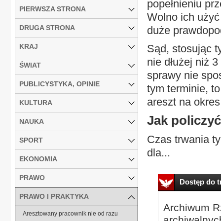
popełnieniu pr
PIERWSZA STRONA
Wolno ich użyć
DRUGA STRONA
duże prawdopod
KRAJ
Sąd, stosując 
nie dłużej niż 3
ŚWIAT
sprawy nie sp
PUBLICYSTYKA, OPINIE
tym terminie, 
areszt na okres
KULTURA
Jak policzyć
NAUKA
Czas trwania t
SPORT
dla...
EKONOMIA
PRAWO
Dostęp do tr
PRAWO I PRAKTYKA
Archiwum Rz
Aresztowany pracownik nie od razu
archiwalnyc