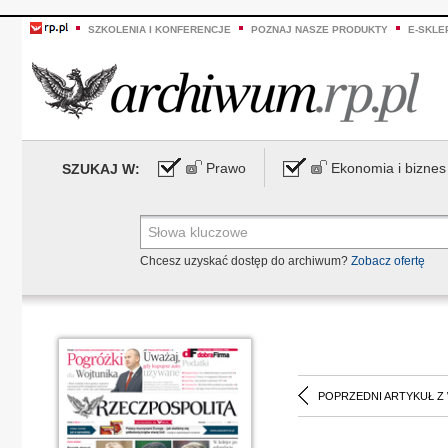
SZKOLENIA I KONFERENCJE
POZNAJ NASZE PRODUKTY
E-SKLE
Prawo
Ekonomia i biznes
SZUKAJ W:
Chcesz uzyskać dostęp do archiwum?
Zobacz ofertę
POPRZEDNI ARTYKUŁ Z