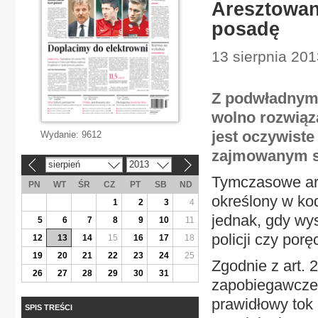
Aresztowan
posadę
13 sierpnia 201
Z podwładnym,
wolno rozwiąz
jest oczywiste
Wydanie:
9612
zajmowanym s
sierpień
2013
«
»
Tymczasowe ar
PN
WT
ŚR
CZ
PT
SB
ND
określony w ko
1
2
3
4
jednak, gdy wys
5
6
7
8
9
10
11
policji czy por
12
13
14
15
16
17
18
19
20
21
22
23
24
25
Zgodnie z art.
26
27
28
29
30
31
zapobiegawcze
prawidłowy tok
SPIS TREŚCI