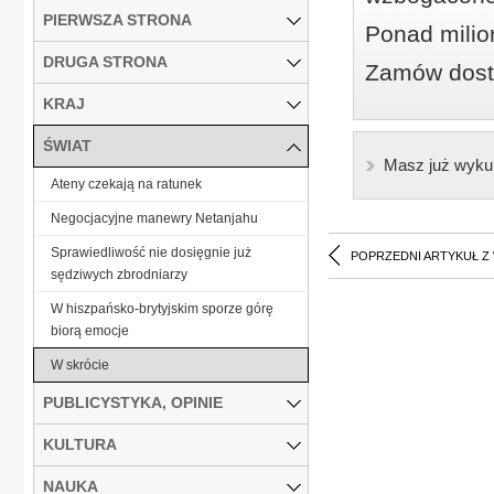
PIERWSZA STRONA
Ponad milio
DRUGA STRONA
Zamów dostę
KRAJ
ŚWIAT
Masz już wyku
Ateny czekają na ratunek
Negocjacyjne manewry Netanjahu
Sprawiedliwość nie dosięgnie już
POPRZEDNI ARTYKUŁ Z
sędziwych zbrodniarzy
W hiszpańsko-brytyjskim sporze górę
biorą emocje
W skrócie
PUBLICYSTYKA, OPINIE
KULTURA
NAUKA