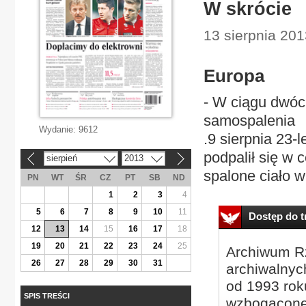
W skrócie
13 sierpnia 201
Europa
- W ciągu dwóc
samospalenia
Wydanie:
9612
.9 sierpnia 23-
podpalił się w c
sierpień
2013
«
»
spalone ciało w 
PN
WT
ŚR
CZ
PT
SB
ND
1
2
3
4
5
6
7
8
9
10
11
Dostęp do tr
12
13
14
15
16
17
18
19
20
21
22
23
24
25
Archiwum Rz
26
27
28
29
30
31
archiwalnyc
od 1993 roku
SPIS TREŚCI
wzbogacone