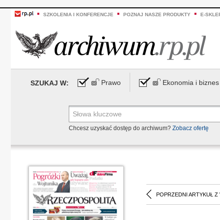
SZKOLENIA I KONFERENCJE
POZNAJ NASZE PRODUKTY
E-SKLE
Prawo
Ekonomia i biznes
SZUKAJ W:
Chcesz uzyskać dostęp do archiwum?
Zobacz ofertę
POPRZEDNI ARTYKUŁ Z