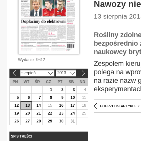
Nawozy nie
13 sierpnia 2013
Rośliny zdolne
bezpośrednio z
naukowcy bryt
Wydanie:
9612
Zespołem kieru
polega na wprow
sierpień
2013
«
»
na razie nazw g
PN
WT
ŚR
CZ
PT
SB
ND
eksperymentac
1
2
3
4
5
6
7
8
9
10
11
12
13
14
15
16
17
18
POPRZEDNI ARTYKUŁ Z
19
20
21
22
23
24
25
26
27
28
29
30
31
SPIS TREŚCI