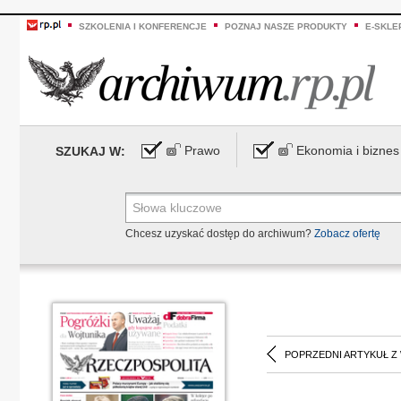
SZKOLENIA I KONFERENCJE
POZNAJ NASZE PRODUKTY
E-SKLE
Prawo
Ekonomia i biznes
SZUKAJ W:
Chcesz uzyskać dostęp do archiwum?
Zobacz ofertę
POPRZEDNI ARTYKUŁ Z