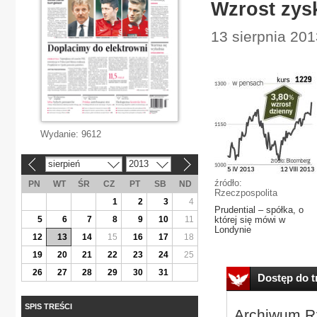
Wzrost zysk
13 sierpnia 2013
Wydanie:
9612
sierpień
2013
«
»
źródło:
PN
WT
ŚR
CZ
PT
SB
ND
Rzeczpospolita
1
2
3
4
Prudential – spółka, o
5
6
7
8
9
10
11
której się mówi w
Londynie
12
13
14
15
16
17
18
19
20
21
22
23
24
25
26
27
28
29
30
31
Dostęp do tr
SPIS TREŚCI
Archiwum Rz