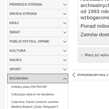
PIERWSZA STRONA
archiwalnyc
od 1993 roku
DRUGA STRONA
wzbogacone
KRAJ
Ponad milio
ŚWIAT
Zamów dostę
PUBLICYSTYKA, OPINIE
KULTURA
Masz już wyku
NAUKA
SPORT
POPRZEDNI ARTYKUŁ Z
EKONOMIA
Ambitne plany DM PKO BP
Cyfryzacja radia to nie fanaberia
Cytat dnia: David Cameron, premier
Wielkiej Brytanii („Daily Telegraph")