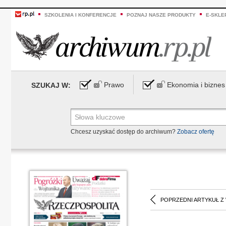
SZKOLENIA I KONFERENCJE
POZNAJ NASZE PRODUKTY
E-SKLE
Prawo
Ekonomia i biznes
SZUKAJ W:
Chcesz uzyskać dostęp do archiwum?
Zobacz ofertę
POPRZEDNI ARTYKUŁ Z