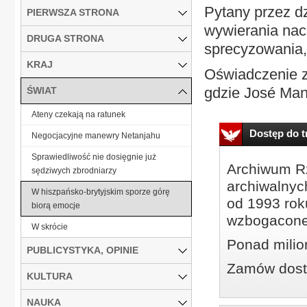
Pytany przez dz
PIERWSZA STRONA
wywierania nac
DRUGA STRONA
sprecyzowania,
KRAJ
Oświadczenie z
gdzie José Manu
ŚWIAT
Ateny czekają na ratunek
Dostęp do tr
Negocjacyjne manewry Netanjahu
Sprawiedliwość nie dosięgnie już
Archiwum Rz
sędziwych zbrodniarzy
archiwalnyc
W hiszpańsko-brytyjskim sporze górę
od 1993 roku
biorą emocje
wzbogacone
W skrócie
Ponad milio
PUBLICYSTYKA, OPINIE
Zamów dostę
KULTURA
NAUKA