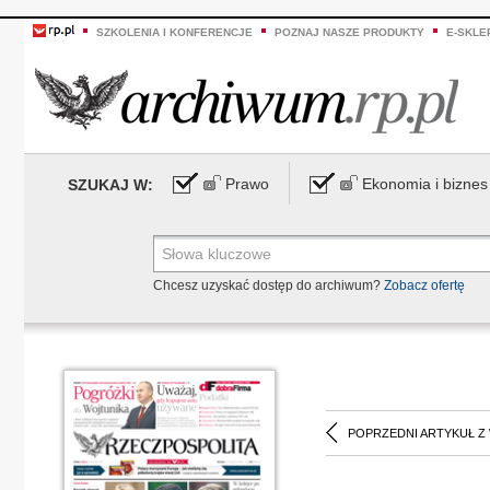
SZKOLENIA I KONFERENCJE
POZNAJ NASZE PRODUKTY
E-SKLE
Prawo
Ekonomia i biznes
SZUKAJ W:
Chcesz uzyskać dostęp do archiwum?
Zobacz ofertę
POPRZEDNI ARTYKUŁ Z