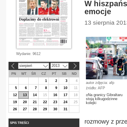
W hiszpańs
emocje
13 sierpnia 201
Wydanie:
9612
sierpień
2013
«
»
PN
WT
ŚR
CZ
PT
SB
ND
1
2
3
4
autor zdjęcia: afp
5
6
7
8
9
10
11
źródło: AFP
≥Na granicy Gibraltaru
12
13
14
15
16
17
18
stoją kilkugodzinne
19
20
21
22
23
24
25
kolejki
26
27
28
29
30
31
rozmowy z prze
SPIS TREŚCI