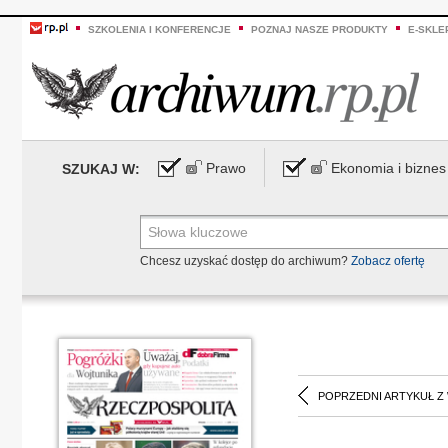
SZKOLENIA I KONFERENCJE
POZNAJ NASZE PRODUKTY
E-SKLE
Prawo
Ekonomia i biznes
SZUKAJ W:
Chcesz uzyskać dostęp do archiwum?
Zobacz ofertę
POPRZEDNI ARTYKUŁ Z