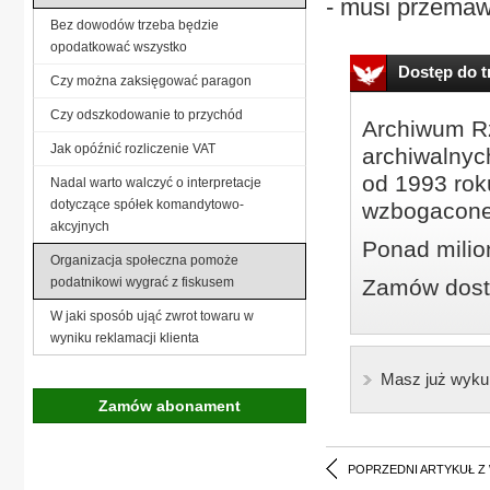
- musi przemawi
Bez dowodów trzeba będzie
opodatkować wszystko
Dostęp do tr
Czy można zaksięgować paragon
Czy odszkodowanie to przychód
Archiwum Rz
Jak opóźnić rozliczenie VAT
archiwalnyc
od 1993 roku
Nadal warto walczyć o interpretacje
dotyczące spółek komandytowo-
wzbogacone
akcyjnych
Ponad milio
Organizacja społeczna pomoże
podatnikowi wygrać z fiskusem
Zamów dostę
W jaki sposób ująć zwrot towaru w
wyniku reklamacji klienta
Masz już wyku
Zamów abonament
POPRZEDNI ARTYKUŁ Z