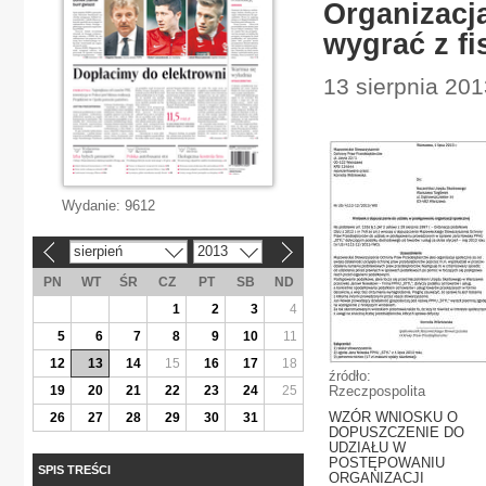
Organizacj
wygrać z f
13 sierpnia 201
Wydanie:
9612
sierpień
2013
«
»
PN
WT
ŚR
CZ
PT
SB
ND
1
2
3
4
5
6
7
8
9
10
11
12
13
14
15
16
17
18
źródło:
19
20
21
22
23
24
25
Rzeczpospolita
WZÓR WNIOSKU O
26
27
28
29
30
31
DOPUSZCZENIE DO
UDZIAŁU W
POSTĘPOWANIU
SPIS TREŚCI
ORGANIZACJI