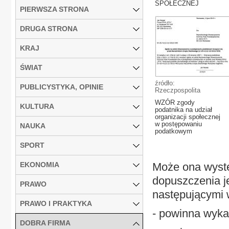
SPOŁECZNEJ
PIERWSZA STRONA
DRUGA STRONA
KRAJ
ŚWIAT
źródło:
PUBLICYSTYKA, OPINIE
Rzeczpospolita
WZÓR zgody
KULTURA
podatnika na udział
organizacji społecznej
w postępowaniu
NAUKA
podatkowym
SPORT
EKONOMIA
Może ona wyst
dopuszczenia j
PRAWO
następującymi 
PRAWO I PRAKTYKA
- powinna wykaz
DOBRA FIRMA