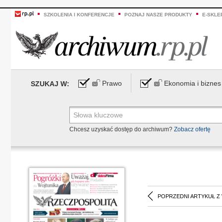
SZKOLENIA I KONFERENCJE
POZNAJ NASZE PRODUKTY
E-SKLE
Prawo
Ekonomia i biznes
SZUKAJ W:
Chcesz uzyskać dostęp do archiwum?
Zobacz ofertę
POPRZEDNI ARTYKUŁ Z