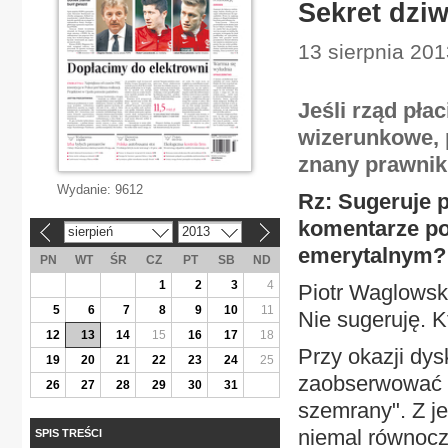
Sekret dzi
13 sierpnia 201
Jeśli rząd pła
wizerunkowe,
znany prawnik
Wydanie:
9612
Rz: Sugeruje p
komentarze po
sierpień
2013
«
»
emerytalnym?
PN
WT
ŚR
CZ
PT
SB
ND
1
2
3
4
Piotr Waglowski
5
6
7
8
9
10
11
Nie sugeruję. K
12
13
14
15
16
17
18
Przy okazji dy
19
20
21
22
23
24
25
zaobserwować d
26
27
28
29
30
31
szemrany". Z j
niemal równocz
SPIS TREŚCI