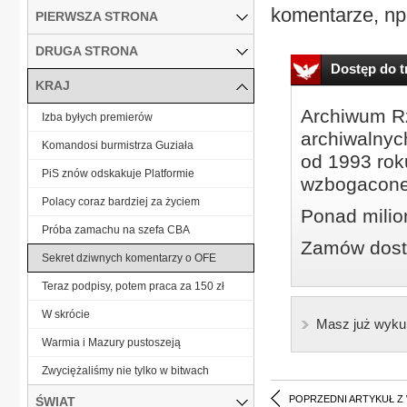
komentarze, np
PIERWSZA STRONA
DRUGA STRONA
Dostęp do tr
KRAJ
Archiwum Rz
Izba byłych premierów
archiwalnyc
Komandosi burmistrza Guziała
od 1993 roku
PiS znów odskakuje Platformie
wzbogacone
Polacy coraz bardziej za życiem
Ponad milio
Próba zamachu na szefa CBA
Zamów dostę
Sekret dziwnych komentarzy o OFE
Teraz podpisy, potem praca za 150 zł
W skrócie
Masz już wyku
Warmia i Mazury pustoszeją
Zwyciężaliśmy nie tylko w bitwach
POPRZEDNI ARTYKUŁ Z
ŚWIAT