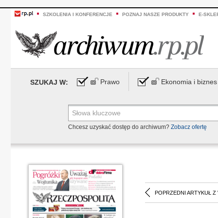
SZKOLENIA I KONFERENCJE
POZNAJ NASZE PRODUKTY
E-SKLE
Prawo
Ekonomia i biznes
SZUKAJ W:
Chcesz uzyskać dostęp do archiwum?
Zobacz ofertę
POPRZEDNI ARTYKUŁ Z