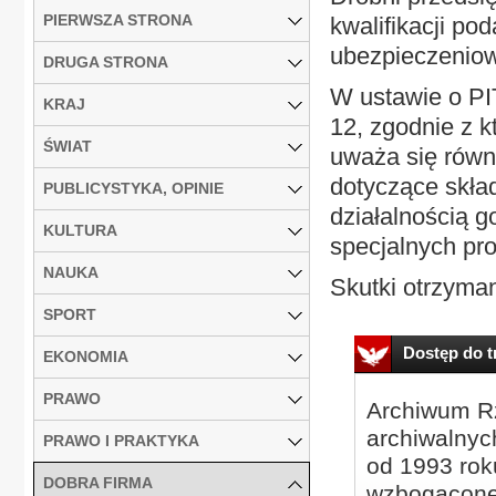
PIERWSZA STRONA
kwalifikacji po
ubezpieczeniow
DRUGA STRONA
W ustawie o PI
KRAJ
12, zgodnie z k
ŚWIAT
uważa się równ
dotyczące skła
PUBLICYSTYKA, OPINIE
działalnością 
KULTURA
specjalnych pro
NAUKA
Skutki otrzyma
SPORT
Dostęp do tr
EKONOMIA
PRAWO
Archiwum Rz
archiwalnyc
PRAWO I PRAKTYKA
od 1993 roku
DOBRA FIRMA
wzbogacone