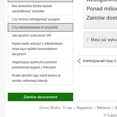
Bez dowodów trzeba będzie
Ponad milio
opodatkować wszystko
Zamów dostę
Czy można zaksięgować paragon
Czy odszkodowanie to przychód
Jak opóźnić rozliczenie VAT
Masz już wyku
Nadal warto walczyć o interpretacje
dotyczące spółek komandytowo-
akcyjnych
POPRZEDNI ARTYKUŁ Z
Organizacja społeczna pomoże
podatnikowi wygrać z fiskusem
W jaki sposób ująć zwrot towaru w
wyniku reklamacji klienta
Zamów abonament
Gremi Media:
O nas
|
Regulamin
|
Reklama
|
N
© Copyr