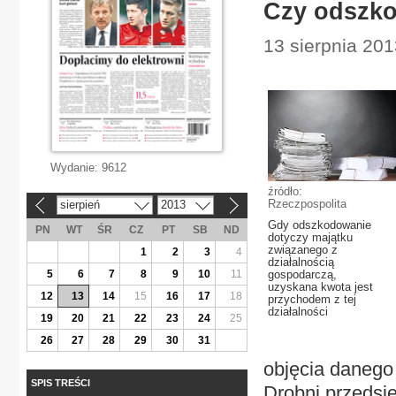
Czy odszko
13 sierpnia 201
Wydanie:
9612
źródło:
Rzeczpospolita
sierpień
2013
«
»
Gdy odszkodowanie
PN
WT
ŚR
CZ
PT
SB
ND
dotyczy majątku
związanego z
1
2
3
4
działalnością
5
6
7
8
9
10
11
gospodarczą,
uzyskana kwota jest
12
13
14
15
16
17
18
przychodem z tej
działalności
19
20
21
22
23
24
25
26
27
28
29
30
31
objęcia danego
SPIS TREŚCI
Drobni przedsi