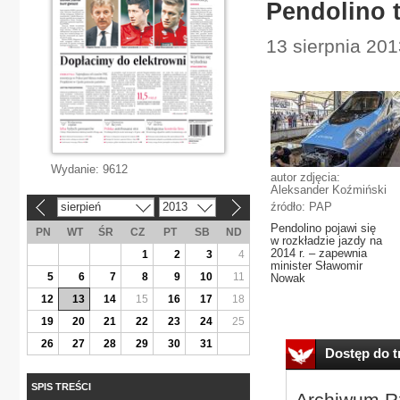
Pendolino t
13 sierpnia 201
Wydanie:
9612
autor zdjęcia:
Aleksander Koźmiński
sierpień
2013
źródło: PAP
«
»
Pendolino pojawi się
PN
WT
ŚR
CZ
PT
SB
ND
w rozkładzie jazdy na
2014 r. – zapewnia
1
2
3
4
minister Sławomir
5
6
7
8
9
10
11
Nowak
12
13
14
15
16
17
18
19
20
21
22
23
24
25
26
27
28
29
30
31
Dostęp do tr
SPIS TREŚCI
Archiwum Rz