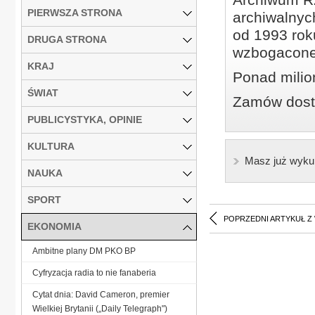
PIERWSZA STRONA
archiwalnyc
od 1993 roku
DRUGA STRONA
wzbogacone
KRAJ
Ponad milio
ŚWIAT
Zamów dostę
PUBLICYSTYKA, OPINIE
KULTURA
Masz już wyku
NAUKA
SPORT
POPRZEDNI ARTYKUŁ Z
EKONOMIA
Ambitne plany DM PKO BP
Cyfryzacja radia to nie fanaberia
Cytat dnia: David Cameron, premier
Wielkiej Brytanii („Daily Telegraph")