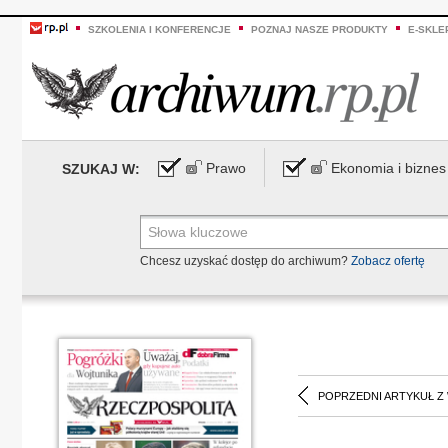
SZKOLENIA I KONFERENCJE
POZNAJ NASZE PRODUKTY
E-SKLE
Prawo
Ekonomia i biznes
SZUKAJ W:
Chcesz uzyskać dostęp do archiwum?
Zobacz ofertę
POPRZEDNI ARTYKUŁ Z