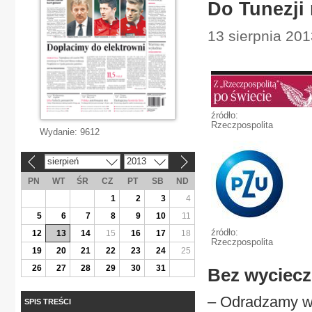
Do Tunezji
13 sierpnia 201
źródło:
Rzeczpospolita
Wydanie:
9612
sierpień
2013
«
»
PN
WT
ŚR
CZ
PT
SB
ND
1
2
3
4
5
6
7
8
9
10
11
źródło:
12
13
14
15
16
17
18
Rzeczpospolita
19
20
21
22
23
24
25
26
27
28
29
30
31
Bez wyciec
– Odradzamy ws
SPIS TREŚCI