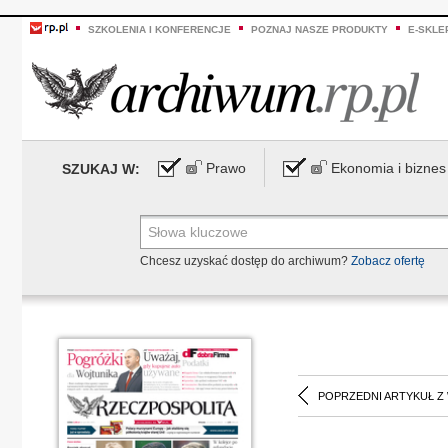
SZKOLENIA I KONFERENCJE
POZNAJ NASZE PRODUKTY
E-SKLE
Prawo
Ekonomia i biznes
SZUKAJ W:
Chcesz uzyskać dostęp do archiwum?
Zobacz ofertę
POPRZEDNI ARTYKUŁ Z