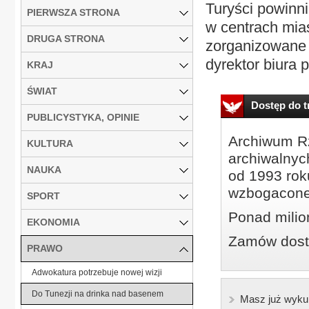
Turyści powinni
PIERWSZA STRONA
w centrach mia
DRUGA STRONA
zorganizowane 
dyrektor biura 
KRAJ
ŚWIAT
Dostęp do tr
PUBLICYSTYKA, OPINIE
Archiwum Rz
KULTURA
archiwalnyc
NAUKA
od 1993 roku
wzbogacone
SPORT
Ponad milio
EKONOMIA
Zamów dostę
PRAWO
Adwokatura potrzebuje nowej wizji
Do Tunezji na drinka nad basenem
Masz już wyku