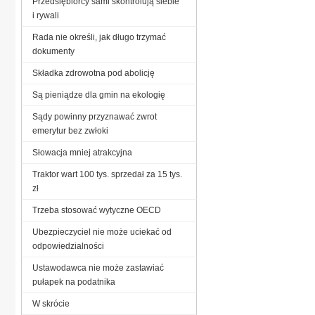
Przedsiębiorcy sami skontrolują siebie
i rywali
Rada nie określi, jak długo trzymać
dokumenty
Składka zdrowotna pod abolicję
Są pieniądze dla gmin na ekologię
Sądy powinny przyznawać zwrot
emerytur bez zwłoki
Słowacja mniej atrakcyjna
Traktor wart 100 tys. sprzedał za 15 tys.
zł
Trzeba stosować wytyczne OECD
Ubezpieczyciel nie może uciekać od
odpowiedzialności
Ustawodawca nie może zastawiać
pułapek na podatnika
W skrócie