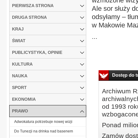
wzmożone wizyt
PIERWSZA STRONA
Ale sor służy d
odsyłamy – tłum
DRUGA STRONA
w Makowie Maz
KRAJ
...
ŚWIAT
PUBLICYSTYKA, OPINIE
KULTURA
Dostęp do tr
NAUKA
SPORT
Archiwum Rz
archiwalnyc
EKONOMIA
od 1993 roku
PRAWO
wzbogacone
Adwokatura potrzebuje nowej wizji
Ponad milio
Do Tunezji na drinka nad basenem
Zamów dostę