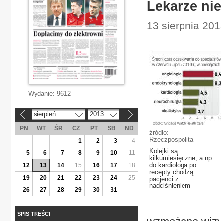
Lekarze nie
13 sierpnia 201
Wydanie:
9612
sierpień
2013
«
»
PN
WT
ŚR
CZ
PT
SB
ND
źródło:
Rzeczpospolita
1
2
3
4
Kolejki są
5
6
7
8
9
10
11
kilkumiesięczne, a np.
do kardiologa po
12
13
14
15
16
17
18
recepty chodzą
19
20
21
22
23
24
25
pacjenci z
nadciśnieniem
26
27
28
29
30
31
SPIS TREŚCI