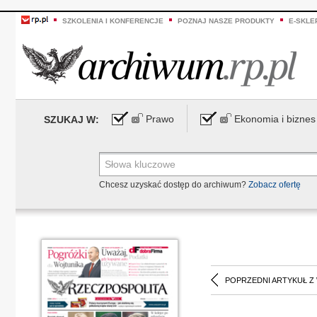
SZKOLENIA I KONFERENCJE
POZNAJ NASZE PRODUKTY
E-SKLE
Prawo
Ekonomia i biznes
SZUKAJ W:
Chcesz uzyskać dostęp do archiwum?
Zobacz ofertę
POPRZEDNI ARTYKUŁ Z