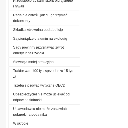
Przedsiębiorcy sami skontrolują siebie
i rywali
Rada nie określi, jak długo trzymać
dokumenty
Składka zdrowotna pod abolicję
Są pieniądze dla gmin na ekologię
Sądy powinny przyznawać zwrot
emerytur bez zwłoki
Słowacja mniej atrakcyjna
Traktor wart 100 tys. sprzedał za 15 tys.
zł
Trzeba stosować wytyczne OECD
Ubezpieczyciel nie może uciekać od
odpowiedzialności
Ustawodawca nie może zastawiać
pułapek na podatnika
W skrócie