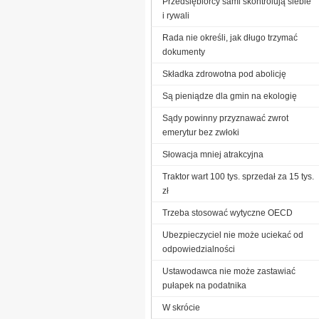
Przedsiębiorcy sami skontrolują siebie
i rywali
Rada nie określi, jak długo trzymać
dokumenty
Składka zdrowotna pod abolicję
Są pieniądze dla gmin na ekologię
Sądy powinny przyznawać zwrot
emerytur bez zwłoki
Słowacja mniej atrakcyjna
Traktor wart 100 tys. sprzedał za 15 tys.
zł
Trzeba stosować wytyczne OECD
Ubezpieczyciel nie może uciekać od
odpowiedzialności
Ustawodawca nie może zastawiać
pułapek na podatnika
W skrócie