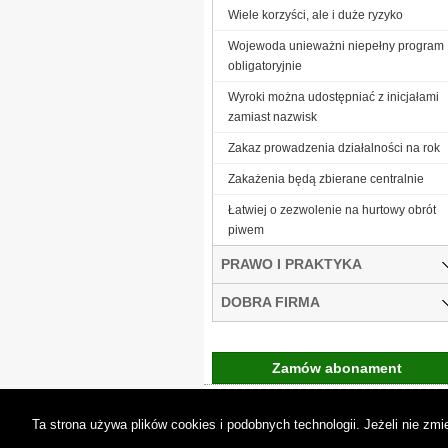
Wiele korzyści, ale i duże ryzyko
Wojewoda unieważni niepełny program
obligatoryjnie
Wyroki można udostępniać z inicjałami
zamiast nazwisk
Zakaz prowadzenia działalności na rok
Zakażenia będą zbierane centralnie
Łatwiej o zezwolenie na hurtowy obrót
piwem
PRAWO I PRAKTYKA
DOBRA FIRMA
Zamów abonament
Gremi Media:
O n
Ta strona używa plików cookies i podobnych technologii. Jeżeli nie z