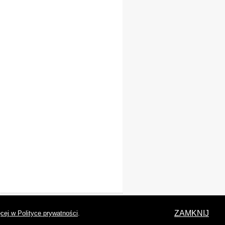
laracja dostępności
ZAMKNIJ
cej w Polityce prywatności
.