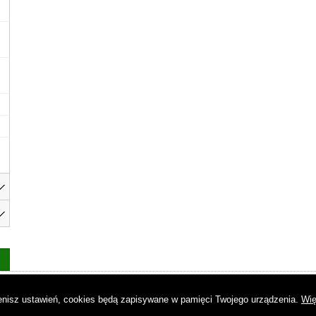
as
|
Regulamin
|
Reklama
|
Napisz do nas
|
Kontakt
|
Pliki cookies
|
Dek
mienisz ustawień, cookies będą zapisywane w pamięci Twojego urządzenia.
Wię
© Copyright by Gremi Media SA