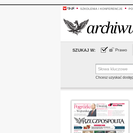
SZKOLENIA I KONFERENCJE
PO
Prawo
SZUKAJ W:
Chcesz uzyskać dostę