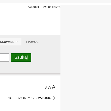
ZALOGUJ
ZAŁÓŻ KONTO
ANSOWANE
+ POMOC
A
A
A
NASTĘPNY ARTYKUŁ Z WYDANIA