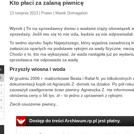
Kto płaci za zalaną piwnicę
13 sierpnia 2013 | Prawo | Marek Domagalski
Wyrok | To na sprzedawcy domu z wadami ciąży obowiązek w
sprzedaży. Jeśli mu się to nie uda, będzie za nie odpowiadał.
To sedno wyroku Sądu Najwyższego, który wyjaśnia zasadniczą kw
zwłaszcza opartych na podstawie rękojmi za wady fizyczne, niez
Chodzi o to, kto ma wykazywać, że wada nastąpiła już po wydani
sprzedawca nie odpowiada za wadę.
Przyszły wiosna i woda
D
W grudniu 2006 r. małżonkowie Beata i Rafał N. po kilkukrotnych
dokumentacji kupili od Agnieszki Z. domek na działce. Po pół roku
4
zauważyli zawilgocenie ścian piwnicy. Agnieszka Z. nie informował
11
obniżenia ceny o 56 tys. zł – to jedno z uprawnień z rękojmi.
18
Zlecili osuszenie piwnicy...
25
Dostęp do treści Archiwum.rp.pl jest płatny.