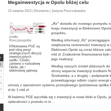
Megainwestycja w Opolu bliżej celu
13 sierpnia 2013 | Ekonomia | Justyna Piszczatowska
„Rz" dotarła do nowego pomysłu na
kraju inwestycji w Elektrowni Opole
projektu.
źródło:
Według informacji „Rz" przeciągające
Rzeczpospolita
zwiększenia rentowności inwestycji w
Notowania PGE są
Elektrowni Opole są coraz bliższe zak
pod silną presji
strategicznych decyzji
mld zł. Znalezienie finansowania był
inwestycyjnych
jego realizacji.
spółki. Chodzi
zarówno o rozbudowę
D
Według naszych źródeł zbliżonych do i
Opola, jak i
elektrownię jądrową
4
strony wsparcie inwestycji środkam
Środowiska, a z drugiej – podpisanie 
11
przewidującego odbiór części energii 
18
umowy z operatorem systemu przesyłowego (państwowa spółka 
25
zł do 1 mld zł.
W kwietniu PGE wycofała się z inwestycji w nowe bloki w Opolu, 
opłacalności z powodu m.in....