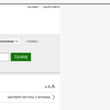
ZALOGUJ
ZAŁÓŻ KONTO
ANSOWANE
+ POMOC
A
A
A
NASTĘPNY ARTYKUŁ Z WYDANIA