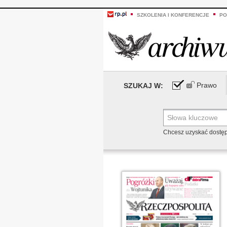
SZKOLENIA I KONFERENCJE
PO
Prawo
SZUKAJ W:
Chcesz uzyskać dostę