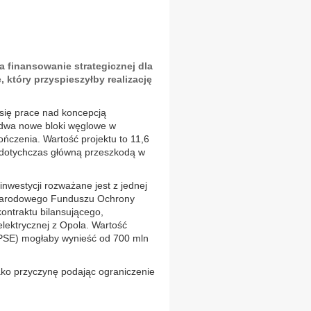
 finansowanie strategicznej dla
, który przyspieszyłby realizację
 się prace nad koncepcją
 dwa nowe bloki węglowe w
ończenia. Wartość projektu to 11,6
o dotychczas główną przeszkodą w
nwestycji rozważane jest z jednej
i Narodowego Funduszu Ochrony
kontraktu bilansującego,
elektrycznej z Opola. Wartość
PSE) mogłaby wynieść od 700 mln
jako przyczynę podając ograniczenie