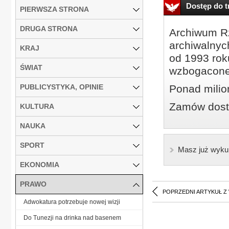
Dostęp do tr
PIERWSZA STRONA
DRUGA STRONA
Archiwum Rz
archiwalnyc
KRAJ
od 1993 roku
ŚWIAT
wzbogacone
PUBLICYSTYKA, OPINIE
Ponad milio
Zamów dostę
KULTURA
NAUKA
SPORT
Masz już wyku
EKONOMIA
PRAWO
POPRZEDNI ARTYKUŁ Z
Adwokatura potrzebuje nowej wizji
Do Tunezji na drinka nad basenem