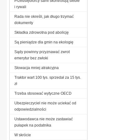
Przedsiębiorcy sami skontrolują siebie
i rywali
Rada nie określi, jak długo trzymać
dokumenty
Składka zdrowotna pod abolicję
Są pieniądze dla gmin na ekologię
Sądy powinny przyznawać zwrot
emerytur bez zwłoki
Słowacja mniej atrakcyjna
Traktor wart 100 tys. sprzedał za 15 tys.
zł
Trzeba stosować wytyczne OECD
Ubezpieczyciel nie może uciekać od
odpowiedzialności
Ustawodawca nie może zastawiać
pułapek na podatnika
W skrócie