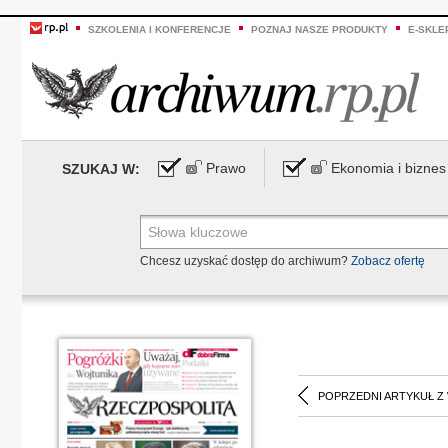
SZKOLENIA I KONFERENCJE
POZNAJ NASZE PRODUKTY
E-SKLE
Prawo
Ekonomia i biznes
SZUKAJ W:
Chcesz uzyskać dostęp do archiwum?
Zobacz ofertę
POPRZEDNI ARTYKUŁ Z