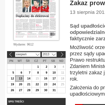
Zakaz prow
13 sierpnia 201
Sąd upadłości
odpowiedzialno
faktycznie zar
Wydanie:
9612
Możliwość orze
przez sądy upa
sierpień
2013
«
»
Prawo restruktu
PN
WT
ŚR
CZ
PT
SB
ND
Zdaniem Minist
1
2
3
4
trzyletni zakaz
5
6
7
8
9
10
11
rok.
12
13
14
15
16
17
18
19
20
21
22
23
24
25
Założenia do p
26
27
28
29
30
31
upadłościowym.
SPIS TREŚCI