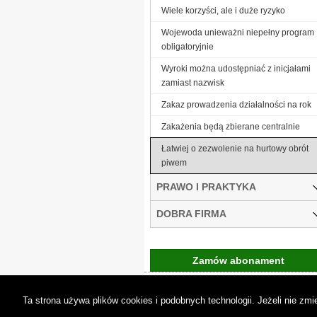
Wiele korzyści, ale i duże ryzyko
Wojewoda unieważni niepełny program
obligatoryjnie
Wyroki można udostępniać z inicjałami
zamiast nazwisk
Zakaz prowadzenia działalności na rok
Zakażenia będą zbierane centralnie
Łatwiej o zezwolenie na hurtowy obrót
piwem
PRAWO I PRAKTYKA
DOBRA FIRMA
Zamów abonament
Gremi Media:
O n
Ta strona używa plików cookies i podobnych technologii. Jeżeli nie z