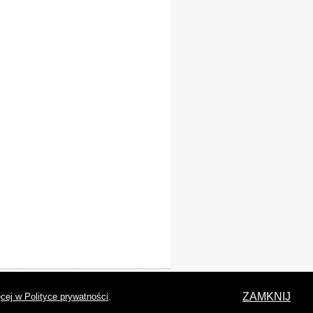
laracja dostępności
ZAMKNIJ
cej w Polityce prywatności
.