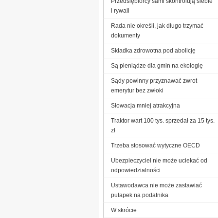
Przedsiębiorcy sami skontrolują siebie
i rywali
Rada nie określi, jak długo trzymać
dokumenty
Składka zdrowotna pod abolicję
Są pieniądze dla gmin na ekologię
Sądy powinny przyznawać zwrot
emerytur bez zwłoki
Słowacja mniej atrakcyjna
Traktor wart 100 tys. sprzedał za 15 tys.
zł
Trzeba stosować wytyczne OECD
Ubezpieczyciel nie może uciekać od
odpowiedzialności
Ustawodawca nie może zastawiać
pułapek na podatnika
W skrócie