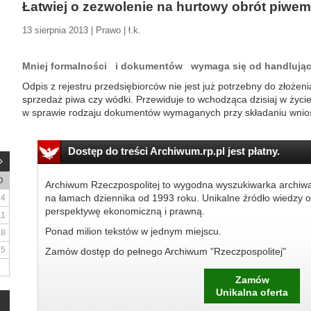
Łatwiej o zezwolenie na hurtowy obrót piwem
13 sierpnia 2013 | Prawo | ł.k.
Mniej formalności i dokumentów wymaga się od handlując
Odpis z rejestru przedsiębiorców nie jest już potrzebny do złoże
sprzedaż piwa czy wódki. Przewiduje to wchodząca dzisiaj w życi
w sprawie rodzaju dokumentów wymaganych przy składaniu wnios
Dostęp do treści Archiwum.rp.pl jest płatny.
D
Archiwum Rzeczpospolitej to wygodna wyszukiwarka archiw
na łamach dziennika od 1993 roku. Unikalne źródło wiedzy o
4
perspektywę ekonomiczną i prawną.
11
Ponad milion tekstów w jednym miejscu.
18
25
Zamów dostęp do pełnego Archiwum "Rzeczpospolitej"
Zamów
Unikalna oferta