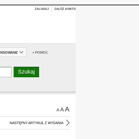
ZALOGUJ
ZAŁÓŻ KONTO
ANSOWANE
+ POMOC
A
A
A
NASTĘPNY ARTYKUŁ Z WYDANIA