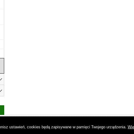
as
|
Regulamin
|
Reklama
|
Napisz do nas
|
Kontakt
|
Pliki cookies
|
Dek
mienisz ustawień, cookies będą zapisywane w pamięci Twojego urządzenia.
Wię
© Copyright by Gremi Media SA