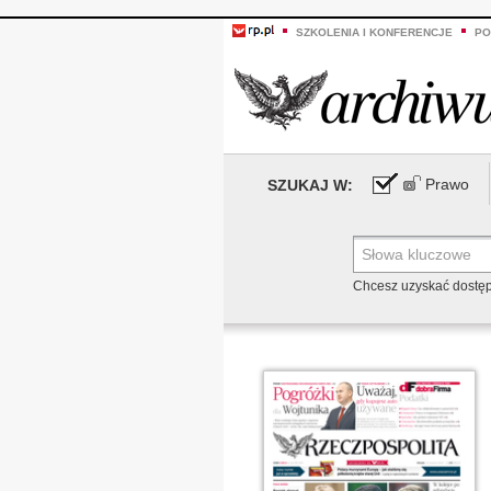
SZKOLENIA I KONFERENCJE
PO
Prawo
SZUKAJ W:
Chcesz uzyskać dostę