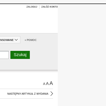
ZALOGUJ
ZAŁÓŻ KONTO
ANSOWANE
+ POMOC
A
A
A
NASTĘPNY ARTYKUŁ Z WYDANIA