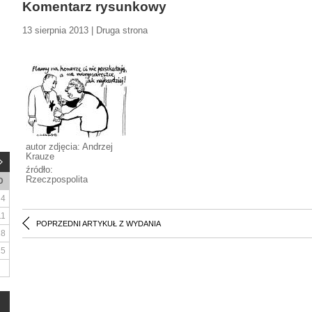
Komentarz rysunkowy
13 sierpnia 2013 | Druga strona
autor zdjęcia: Andrzej
Krauze
źródło:
Rzeczpospolita
D
4
11
POPRZEDNI ARTYKUŁ Z WYDANIA
18
25