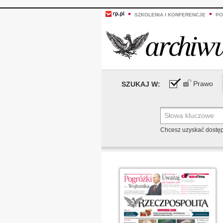
SZKOLENIA I KONFERENCJE
PO
Prawo
SZUKAJ W:
Chcesz uzyskać dostę