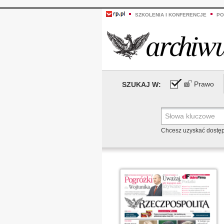
SZKOLENIA I KONFERENCJE
PO
Prawo
SZUKAJ W:
Chcesz uzyskać dostę