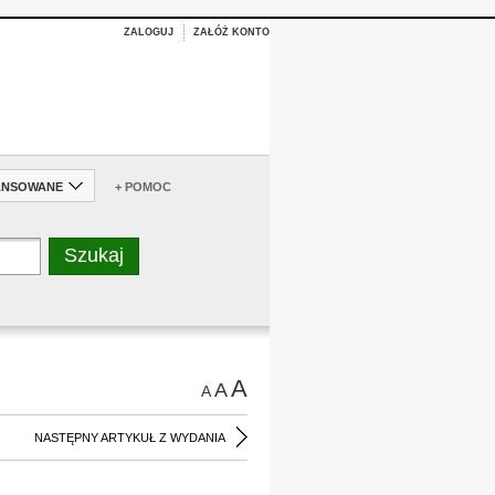
ZALOGUJ
ZAŁÓŻ KONTO
ANSOWANE
+ POMOC
A
A
A
NASTĘPNY ARTYKUŁ Z WYDANIA