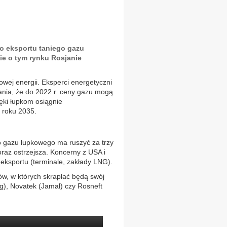
o eksportu taniego gazu
ie o tym rynku Rosjanie
owej energii. Eksperci energetyczni
dania, że do 2022 r. ceny gazu mogą
ęki łupkom osiągnie
 roku 2035.
 gazu łupkowego ma ruszyć za trzy
coraz ostrzejsza. Koncerny z USA i
eksportu (terminale, zakłady LNG).
dów, w których skraplać będą swój
g), Novatek (Jamał) czy Rosneft