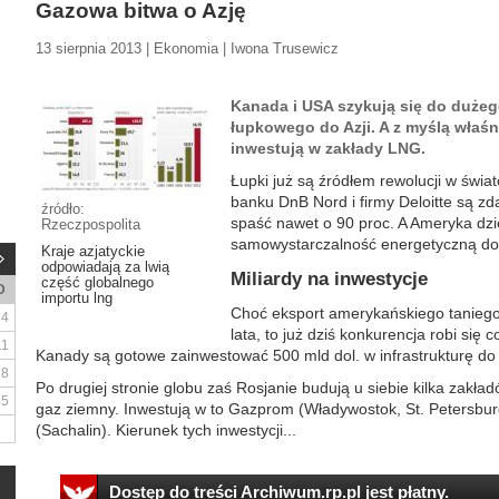
Gazowa bitwa o Azję
13 sierpnia 2013 | Ekonomia | Iwona Trusewicz
Kanada i USA szykują się do dużeg
łupkowego do Azji. A z myślą właśn
inwestują w zakłady LNG.
Łupki już są źródłem rewolucji w świat
banku DnB Nord i firmy Deloitte są z
źródło:
spaść nawet o 90 proc. A Ameryka dzi
Rzeczpospolita
samowystarczalność energetyczną do
Kraje azjatyckie
odpowiadają za lwią
Miliardy na inwestycje
część globalnego
D
importu lng
Choć eksport amerykańskiego taniego
4
lata, to już dziś konkurencja robi się 
11
Kanady są gotowe zainwestować 500 mld dol. w infrastrukturę do 
18
Po drugiej stronie globu zaś Rosjanie budują u siebie kilka zakła
25
gaz ziemny. Inwestują w to Gazprom (Władywostok, St. Petersbur
(Sachalin). Kierunek tych inwestycji...
Dostęp do treści Archiwum.rp.pl jest płatny.