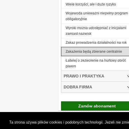
Wiele korzyści, ale i duże ryzyko
Wojewoda unieważni niepełny program
obligatoryjnie
Wyroki można udostępniać z inicjałami
zamiast nazwisk
Zakaz prowadzenia działalności na rok
Zakażenia będą zbierane centralnie
Łatwiej o zezwolenie na hurtowy obrót
piwem
PRAWO I PRAKTYKA
DOBRA FIRMA
Zamów abonament
Gremi Media:
O n
Ta strona używa plików cookies i podobnych technologii. Jeżeli nie z