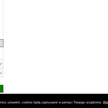
as
|
Regulamin
|
Reklama
|
Napisz do nas
|
Kontakt
|
Pliki cookies
|
Dek
mienisz ustawień, cookies będą zapisywane w pamięci Twojego urządzenia.
Wię
© Copyright by Gremi Media SA