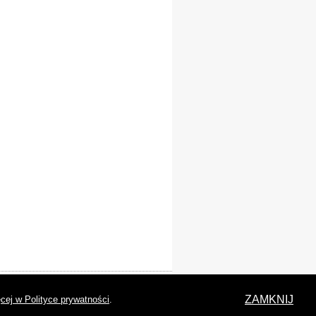
laracja dostępności
ZAMKNIJ
cej w Polityce prywatności
.