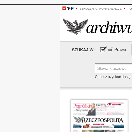
SZKOLENIA I KONFERENCJE
PO
Prawo
SZUKAJ W:
Chcesz uzyskać dostę