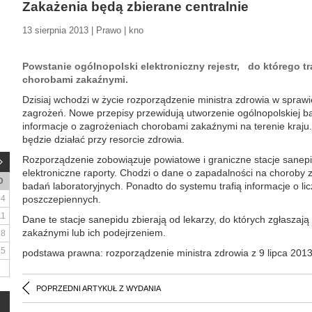
Zakażenia będą zbierane centralnie
13 sierpnia 2013 | Prawo | kno
Powstanie ogólnopolski elektroniczny rejestr, do którego tr
chorobami zakaźnymi.
Dzisiaj wchodzi w życie rozporządzenie ministra zdrowia w spra
zagrożeń. Nowe przepisy przewidują utworzenie ogólnopolskiej baz
informacje o zagrożeniach chorobami zakaźnymi na terenie kraj
będzie działać przy resorcie zdrowia.
Rozporządzenie zobowiązuje powiatowe i graniczne stacje sanepi
elektroniczne raporty. Chodzi o dane o zapadalności na choroby 
D
badań laboratoryjnych. Ponadto do systemu trafią informacje o l
4
poszczepiennych.
11
Dane te stacje sanepidu zbierają od lekarzy, do których zgłaszają
zakaźnymi lub ich podejrzeniem.
18
25
podstawa prawna: rozporządzenie ministra zdrowia z 9 lipca 2013 
POPRZEDNI ARTYKUŁ Z WYDANIA