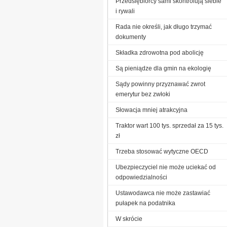
Przedsiębiorcy sami skontrolują siebie
i rywali
Rada nie określi, jak długo trzymać
dokumenty
Składka zdrowotna pod abolicję
Są pieniądze dla gmin na ekologię
Sądy powinny przyznawać zwrot
emerytur bez zwłoki
Słowacja mniej atrakcyjna
Traktor wart 100 tys. sprzedał za 15 tys.
zł
Trzeba stosować wytyczne OECD
Ubezpieczyciel nie może uciekać od
odpowiedzialności
Ustawodawca nie może zastawiać
pułapek na podatnika
W skrócie