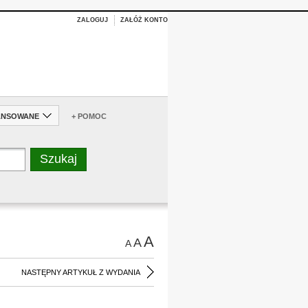
ZALOGUJ
ZAŁÓŻ KONTO
ANSOWANE
+ POMOC
A
A
A
NASTĘPNY ARTYKUŁ Z WYDANIA