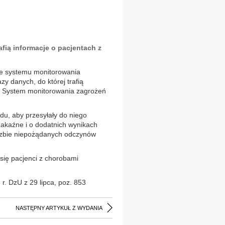
afią informacje o pacjentach z
wie systemu monitorowania
y danych, do której trafią
u. System monitorowania zagrożeń
du, aby przesyłały do niego
zakaźne i o dodatnich wynikach
iczbie niepożądanych odczynów
 się pacjenci z chorobami
r. DzU z 29 lipca, poz. 853
NASTĘPNY ARTYKUŁ Z WYDANIA