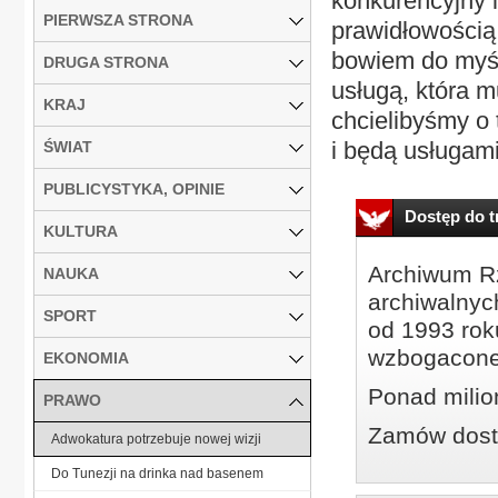
konkurencyjny i
PIERWSZA STRONA
prawidłowością 
bowiem do myśl
DRUGA STRONA
usługą, która 
KRAJ
chcielibyśmy o 
i będą usługami
ŚWIAT
PUBLICYSTYKA, OPINIE
Dostęp do tr
KULTURA
Archiwum Rz
NAUKA
archiwalnyc
SPORT
od 1993 roku
wzbogacone
EKONOMIA
Ponad milio
PRAWO
Zamów dostę
Adwokatura potrzebuje nowej wizji
Do Tunezji na drinka nad basenem