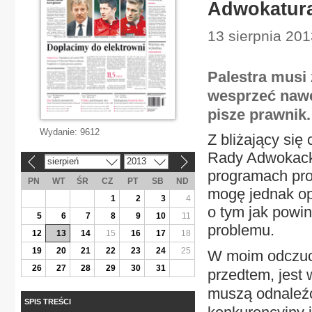
Adwokatura
13 sierpnia 201
Palestra musi
wesprzeć nawe
pisze prawnik.
Wydanie:
9612
Z bliżający si
Rady Adwokacki
sierpień
2013
«
»
programach pro
PN
WT
ŚR
CZ
PT
SB
ND
mogę jednak op
1
2
3
4
o tym jak powi
5
6
7
8
9
10
11
problemu.
12
13
14
15
16
17
18
19
20
21
22
23
24
25
W moim odczuci
26
27
28
29
30
31
przedtem, jest 
muszą odnaleźć 
SPIS TREŚCI