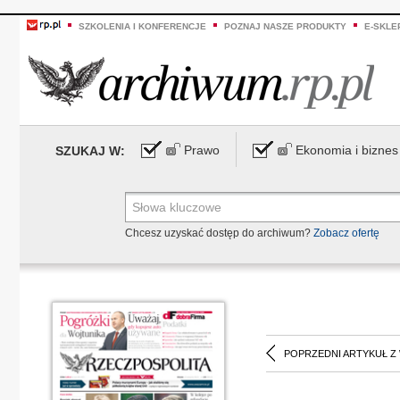
SZKOLENIA I KONFERENCJE
POZNAJ NASZE PRODUKTY
E-SKLE
Prawo
Ekonomia i biznes
SZUKAJ W:
Chcesz uzyskać dostęp do archiwum?
Zobacz ofertę
POPRZEDNI ARTYKUŁ Z