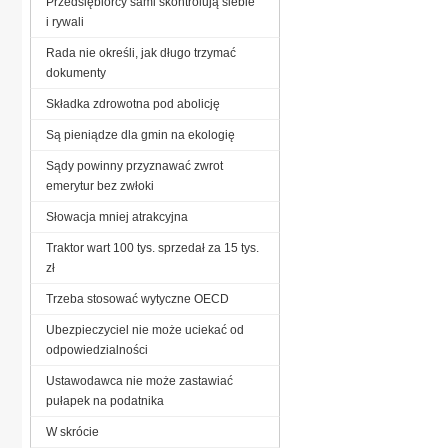
Przedsiębiorcy sami skontrolują siebie
i rywali
Rada nie określi, jak długo trzymać
dokumenty
Składka zdrowotna pod abolicję
Są pieniądze dla gmin na ekologię
Sądy powinny przyznawać zwrot
emerytur bez zwłoki
Słowacja mniej atrakcyjna
Traktor wart 100 tys. sprzedał za 15 tys.
zł
Trzeba stosować wytyczne OECD
Ubezpieczyciel nie może uciekać od
odpowiedzialności
Ustawodawca nie może zastawiać
pułapek na podatnika
W skrócie