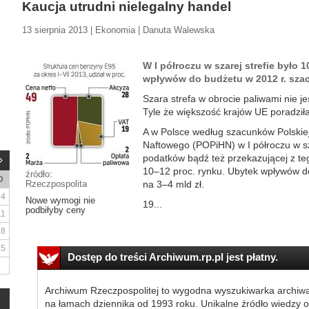
Kaucja utrudni nielegalny handel
13 sierpnia 2013 | Ekonomia | Danuta Walewska
W I półroczu w szarej strefie było 
wpływów do budżetu w 2012 r. szac
Szara strefa w obrocie paliwami nie 
Tyle że większość krajów UE poradził
A w Polsce według szacunków Polskiej
Naftowego (POPiHN) w I półroczu w szar
podatków bądź też przekazującej z teg
10–12 proc. rynku. Ubytek wpływów d
źródło:
D
Rzeczpospolita
na 3–4 mld zł.
4
Nowe wymogi nie
19...
podbiłyby ceny
11
18
25
Dostęp do treści Archiwum.rp.pl jest płatny.
Archiwum Rzeczpospolitej to wygodna wyszukiwarka archiw
na łamach dziennika od 1993 roku. Unikalne źródło wiedzy o