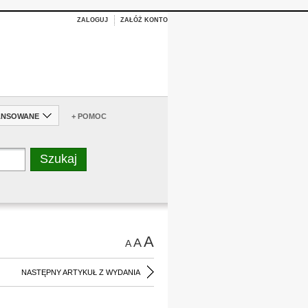
ZALOGUJ
ZAŁÓŻ KONTO
ANSOWANE
+ POMOC
A
A
A
NASTĘPNY ARTYKUŁ Z WYDANIA