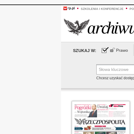
SZKOLENIA I KONFERENCJE
PO
Prawo
SZUKAJ W:
Chcesz uzyskać dostę