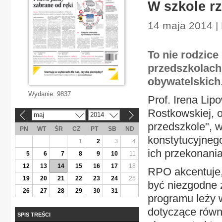
W szkole r
14 maja 2014 |
To nie rodzic
przedszkolach
obywatelskich
Wydanie:
9837
Prof. Irena Lip
Rostkowskiej, 
maj
2014
«
»
przedszkole", 
PN
WT
ŚR
CZ
PT
SB
ND
konstytucyjneg
1
2
3
4
ich przekonani
5
6
7
8
9
10
11
12
13
14
15
16
17
18
RPO akcentuje,
19
20
21
22
23
24
25
być niezgodne z
26
27
28
29
30
31
programu leży w
dotyczące równ
SPIS TREŚCI