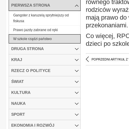
równego trakto
PIERWSZA STRONA
rodziców wyrażo
Gangster z karuzelą sprytniejszy od
mają prawo do 
fiskusa
przekonaniami.
Prawo jazdy zabrane od ręki
Co więcej, RP
W szkole rządzi państwo
dzieci po szk
DRUGA STRONA
KRAJ
POPRZEDNI ARTYKUŁ Z
RZECZ O POLITYCE
ŚWIAT
KULTURA
NAUKA
SPORT
EKONOMIA I ROZWÓJ