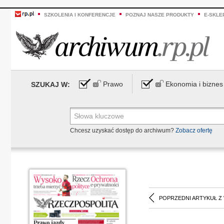
SZKOLENIA I KONFERENCJE
POZNAJ NASZE PRODUKTY
E-SKLE
Prawo
Ekonomia i biznes
SZUKAJ W:
Chcesz uzyskać dostęp do archiwum?
Zobacz ofertę
POPRZEDNI ARTYKUŁ Z