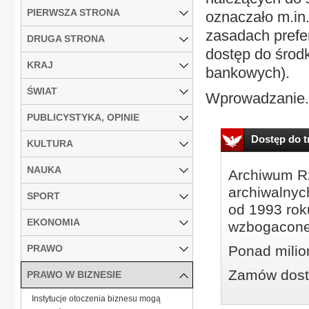
PIERWSZA STRONA
oznaczało m.in
zasadach prefe
DRUGA STRONA
dostęp do środ
KRAJ
bankowych).
ŚWIAT
Wprowadzanie.
PUBLICYSTYKA, OPINIE
Dostęp do tr
KULTURA
NAUKA
Archiwum Rz
archiwalnyc
SPORT
od 1993 roku
EKONOMIA
wzbogacone
PRAWO
Ponad milio
Zamów dostę
PRAWO W BIZNESIE
Instytucje otoczenia biznesu mogą