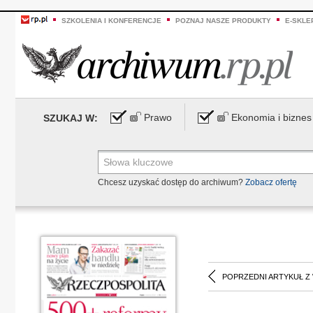
SZKOLENIA I KONFERENCJE
POZNAJ NASZE PRODUKTY
E-SKLE
Prawo
Ekonomia i biznes
SZUKAJ W:
Chcesz uzyskać dostęp do archiwum?
Zobacz ofertę
POPRZEDNI ARTYKUŁ Z