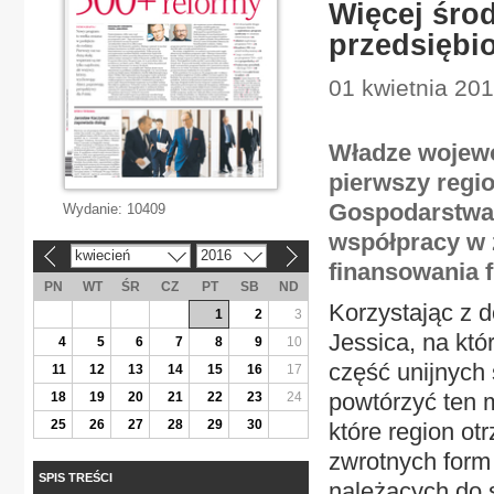
Więcej środ
przedsiębi
01 kwietnia 201
Władze wojewó
pierwszy regio
Gospodarstwa 
Wydanie:
10409
współpracy w 
kwiecień
2016
«
»
finansowania 
PN
WT
ŚR
CZ
PT
SB
ND
Korzystając z d
1
2
3
Jessica, na kt
4
5
6
7
8
9
10
część unijnych
11
12
13
14
15
16
17
powtórzyć ten m
18
19
20
21
22
23
24
25
26
27
28
29
30
które region ot
zwrotnych form
SPIS TREŚCI
należących do s