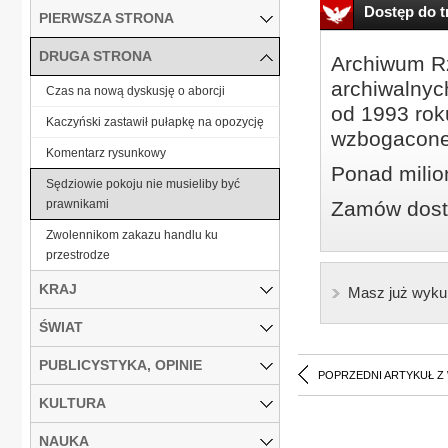
Dostęp do tr
PIERWSZA STRONA
DRUGA STRONA
Archiwum Rz
archiwalnyc
Czas na nową dyskusję o aborcji
od 1993 roku
Kaczyński zastawił pułapkę na opozycję
wzbogacone
Komentarz rysunkowy
Ponad milio
Sędziowie pokoju nie musieliby być
prawnikami
Zamów dostę
Zwolennikom zakazu handlu ku
przestrodze
KRAJ
Masz już wyku
ŚWIAT
PUBLICYSTYKA, OPINIE
POPRZEDNI ARTYKUŁ Z
KULTURA
NAUKA