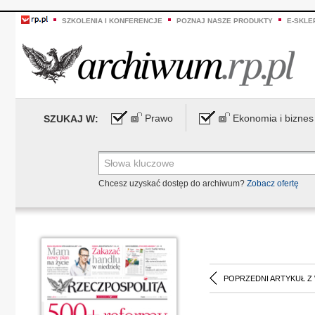
SZKOLENIA I KONFERENCJE
POZNAJ NASZE PRODUKTY
E-SKLE
Prawo
Ekonomia i biznes
SZUKAJ W:
Chcesz uzyskać dostęp do archiwum?
Zobacz ofertę
POPRZEDNI ARTYKUŁ Z