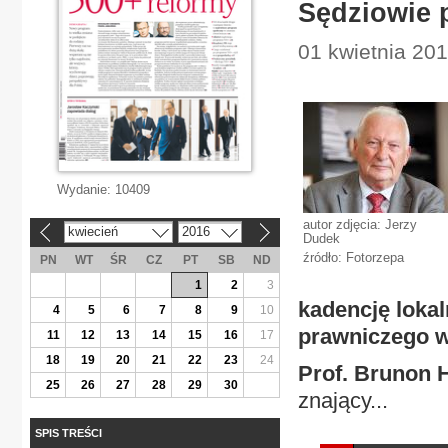
Sędziowie 
01 kwietnia 201
Wydanie:
10409
autor zdjęcia: Jerzy
kwiecień
2016
«
»
Dudek
źródło: Fotorzepa
PN
WT
ŚR
CZ
PT
SB
ND
1
2
3
kadencję lokal
4
5
6
7
8
9
10
prawniczego w
11
12
13
14
15
16
17
18
19
20
21
22
23
24
Prof. Brunon H
25
26
27
28
29
30
znający...
SPIS TREŚCI